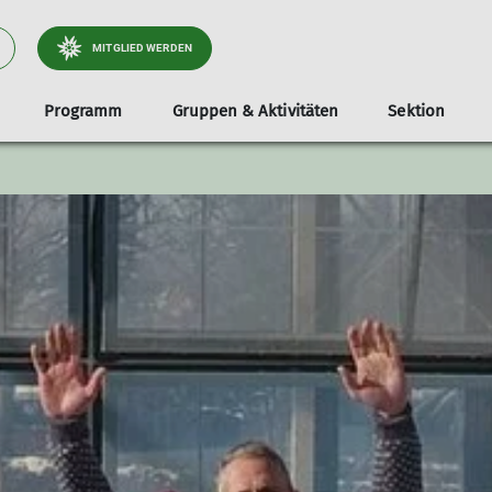
MITGLIED WERDEN
Programm
Gruppen & Aktivitäten
Sektion
tliche
Jugend
Infos & Anmeldung
Dokumente
Services
Stützpunkte
Familien
Unterstützer*i
Tou
Klettergruppe
Teilnahmevoraussetzung
Ausrüstungsverleih
Unsere Gamshütte
Familienbouldern in Holzkirche
Radt
e & Wege
Bouldergruppe
Ausrüstungsliste
Bibliothek
Unsere Otterfinger Boulderstage
Familienbouldern in Otterfing
Wand
derstage
Schwierigkeitsbewertung
Mitgliedsdaten ändern
Otterfinger Schrebergarten
Tour
a- & Naturschutz
Digitaler Ausweis
DAV Kletter- u. Boulderzentrum Obb. Süd B
tlichkeitsarbeit
Mitfahrzentrale
ices
nnen
lieder