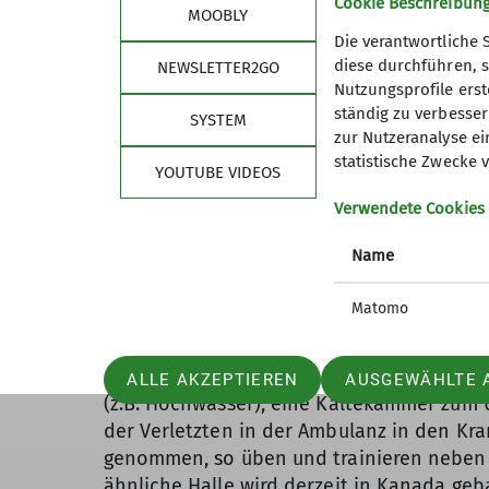
Cookie Beschreibun
großer Begeisterung, sehr euphorisch und
MOOBLY
Geschichte der Bergwacht, die Organisatio
Die verantwortliche 
Bergwachteinsätze, die Ausbildung der Ber
diese durchführen, s
NEWSLETTER2GO
gesamten Organisation usw. nahegebracht
Nutzungsprofile erste
ständig zu verbessern
SYSTEM
zur Nutzeranalyse ei
statistische Zwecke v
YOUTUBE VIDEOS
Verwendete Cookies
Name
In der Halle wurden uns direkt an Übungs
Matomo
erklärt. Wir waren überwältigt von der Viel
Wasserbecken mit Wasserfall und Strudeldü
Höhlenbergungen, 20m hohe Baumstämme zu
ALLE AKZEPTIEREN
AUSGEWÄHLTE 
(z.B. Hochwasser), eine Kältekammer zum 
der Verletzten in der Ambulanz in den Kra
genommen, so üben und trainieren neben de
ähnliche Halle wird derzeit in Kanada geba