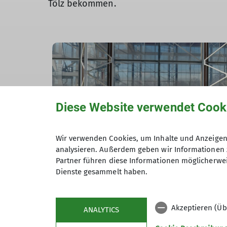
Tölz bekommen.
Diese Website verwendet Cook
Wir verwenden Cookies, um Inhalte und Anzeigen 
analysieren. Außerdem geben wir Informationen 
Partner führen diese Informationen möglicherwei
Dienste gesammelt haben.
Wir wurden von Volker Eisele vor der imp
Akzeptieren (Üb
ANALYTICS
führte uns durch die Ausbildungs- und Übu