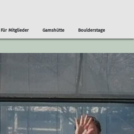
Für Mitglieder
Gamshütte
Boulderstage
nnen
renvorschläge ab der Haustür
Infos
Klima- und Naturschutz
Team Boulderstage
Erwachsene
n
ouren ab Otterfing/Holzkirchen
Sektionshefte
Berg & Tal
erungen ab Otterfing/Holzkirchen
Newsletter
Bikegruppe
envorschläge Alpenregion Tegernsee Schliersee
Unsere Partner*innen
Das Bergteam
ad Tölz
Nützliche Links
Freitagsgruppe
Gipfelstürmer
Bouldertreff