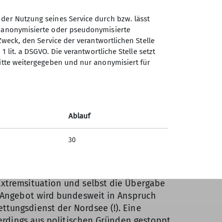
 der Nutzung seines Service durch bzw. lässt
n anonymisierte oder pseudonymisierte
Zweck, den Service der verantwortlichen Stelle
1 lit. a DSGVO. Die verantwortliche Stelle setzt
ritte weitergegeben und nur anonymisiert für
Ablauf
tgondeln, Einsätze sehr anschaulich
30
ellt werden können. Es existiert z.B. ein
. Eine künstlich hergestellte Höhle für
 Bergung Verletzter im Katastrophenfall
Extremsituation und selbst die Übergabe
e Angebot wird bundesweit in Anspruch
ttungsdienst der Nordsee (!). Eine
lerdings aus politischen Gründen gestoppt.