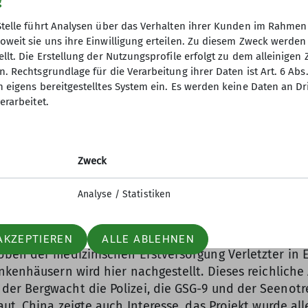
g
 enthusiastisch wurden uns die
n der Bergwacht, die Abläufe der
Stelle führt Analysen über das Verhalten ihrer Kunden im Rahmen
gwachtler, die Finanzierung der
oweit sie uns ihre Einwilligung erteilen. Zu diesem Zweck werde
.
llt. Die Erstellung der Nutzungsprofile erfolgt zu dem alleinigen 
. Rechtsgrundlage für die Verarbeitung ihrer Daten ist Art. 6 Abs. 
n eigens bereitgestelltes System ein. Es werden keine Daten an D
erarbeitet.
Zweck
geräten, z.B. am Rettungshubschrauber und an den Lif
Analyse / Statistiken
falt der Rettungssituationen, die in der Halle nachgest
sen, um Bergungseinsätze in Wildbächen nachzustellen
r Bergung von Gleitschirmfliegern, Wohngebäude zur
AKZEPTIEREN
ALLE ABLEHNEN
Üben der medizinischen Erstversorgung Verletzter in 
nkenhäusern wird hier nachgestellt. Dieses reichlich
r Bergwacht die Polizei, die GSG-9 und der Seenotre
ut. China zeigte auch Interesse, das Projekt wurde al