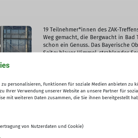
19 Teilnehmer*innen des ZAK-Treffe
Weg gemacht, die Bergwacht in Bad Tö
schon ein Genuss. Das Bayerische Ob
Seite: blauer Himmel, strahlender S
Raureif auf den Bäumen und die Ber
ies
zu personalisieren, Funktionen für soziale Medien anbieten zu k
zu Ihrer Verwendung unserer Website an unsere Partner für sozi
se mit weiteren Daten zusammen, die Sie ihnen bereitgestellt ha
osanten Glashalle empfangen. Volker
ertragung von Nutzerdaten und Cookie)
ngsstationen in der Halle. Mit