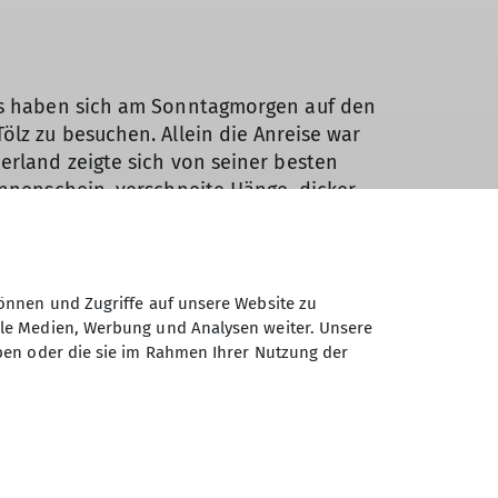
ns haben sich am Sonntagmorgen auf den
lz zu besuchen. Allein die Anreise war
erland zeigte sich von seiner besten
onnenschein, verschneite Hänge, dicker
gketten im Morgendunst.
önnen und Zugriffe auf unsere Website zu
ale Medien, Werbung und Analysen weiter. Unsere
ben oder die sie im Rahmen Ihrer Nutzung der