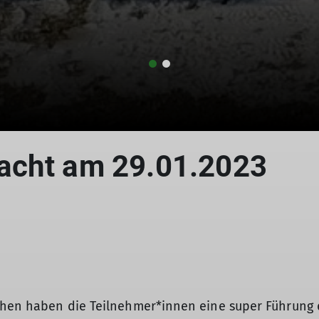
© Manfred Breu
© Manfred Breu
© Manfred Breu
acht am 29.01.2023
rchen haben die Teilnehmer*innen eine super Führung