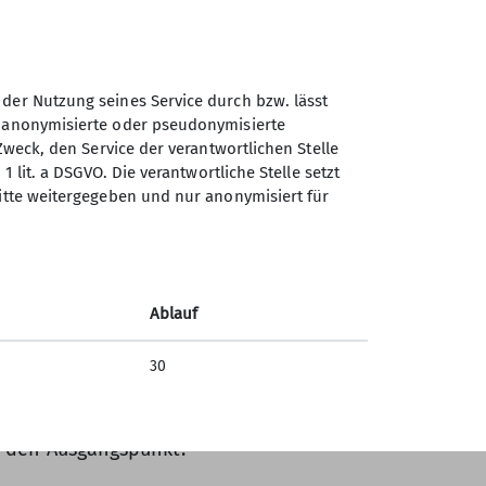
 der Nutzung seines Service durch bzw. lässt
n anonymisierte oder pseudonymisierte
Zweck, den Service der verantwortlichen Stelle
1 lit. a DSGVO. Die verantwortliche Stelle setzt
ritte weitergegeben und nur anonymisiert für
napp 200hm Aufstieg mehr als überrascht,
letzten Neuschneefällen wohl gewalzt
ine bestens präparierte und nahezu
Ablauf
t perfekten Bedingungen. Rasant ging es
bfahrt hinunter ins Tal, auf der wir so gut
30
nsere Turns ziehen konnten. Lediglich im
twas defensivere Fahrweise notwendig.
r den Ausgangspunkt.