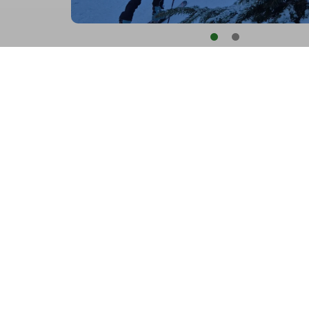
Fazit:
Planänderungen sind oftmals gar nich
konditionsstarken Gruppe; geniale Abfahr
Norbert