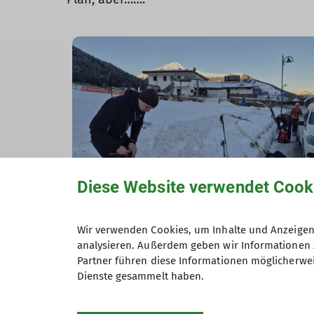
Diese Website verwendet Cook
Wir verwenden Cookies, um Inhalte und Anzeigen 
analysieren. Außerdem geben wir Informationen 
Partner führen diese Informationen möglicherwei
Schneller als erwartet erreichten wir über 
Dienste gesammelt haben.
flacheren Passagen abwechselnde Route 
Fernsicht das Gipfelkreuz des Axamer Köge