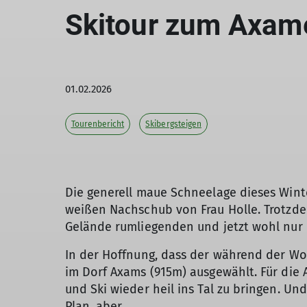
Skitour zum Axame
01.02.2026
Tourenbericht
Skibergsteigen
Die generell maue Schneelage dieses Winte
weißen Nachschub von Frau Holle. Trotzdem
Gelände rumliegenden und jetzt wohl nur l
In der Hoffnung, dass der während der Woc
im Dorf Axams (915m) ausgewählt. Für die
und Ski wieder heil ins Tal zu bringen. U
Plan, aber…….