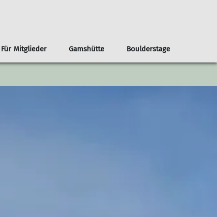
Für Mitglieder
Gamshütte
Boulderstage
nnen
renvorschläge ab der Haustür
Infos
Klima- und Naturschutz
Team Boulderstage
Erwachsene
n
ouren ab Otterfing/Holzkirchen
Sektionshefte
Berg & Tal
erungen ab Otterfing/Holzkirchen
Newsletter
Bikegruppe
envorschläge Alpenregion Tegernsee Schliersee
Unsere Partner*innen
Das Bergteam
ad Tölz
Nützliche Links
Freitagsgruppe
Gipfelstürmer
Bouldertreff