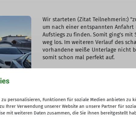
Wir starteten (Zitat Teilnehmerin:) "
um nach einer entspannten Anfahrt 
Aufstiegs zu finden. Somit ging's mit
weg los. Im weiteren Verlauf des sch
vorhandene weiße Unterlage nicht be
somit schon mal perfekt auf.
ies
zu personalisieren, Funktionen für soziale Medien anbieten zu k
zu Ihrer Verwendung unserer Website an unsere Partner für sozi
se mit weiteren Daten zusammen, die Sie ihnen bereitgestellt ha
die steile, sich mit wenigen
bei Sonnenschein und guter
le. Unsere Gruppe war so im Flow,