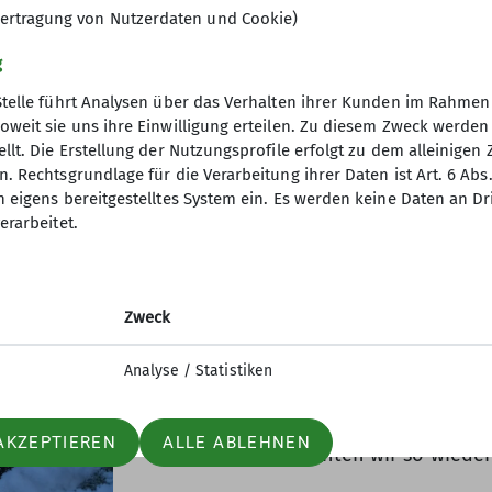
 zum Pleisen (2252m) noch dran zu
ertragung von Nutzerdaten und Cookie)
weile waren wir auch im Bereich des
inen Trubels dort hatten wir auch
g
und der immer noch deutlichen
Stelle führt Analysen über das Verhalten ihrer Kunden im Rahmen
n wir die Gipfelrast nicht allzu
oweit sie uns ihre Einwilligung erteilen. Zu diesem Zweck werde
bfahrt, die laut Plan eigentlich über
llt. Die Erstellung der Nutzungsprofile erfolgt zu dem alleinigen 
. Rechtsgrundlage für die Verarbeitung ihrer Daten ist Art. 6 Abs. 
n eigens bereitgestelltes System ein. Es werden keine Daten an D
erarbeitet.
Bereits am Morgen waren wir nach k
dass die Variantenabfahrt nach den 
worden war. Auf uns wartete somit e
Zweck
unberührte Naturschneeunterlage mi
also die hindernisfreie gut 1300 Hm A
Analyse / Statistiken
wie alleine waren und ungehindert u
untersten Steilhang war dann eine e
AKZEPTIEREN
ALLE ABLEHNEN
Schadenfrei erreichten wir so wiede