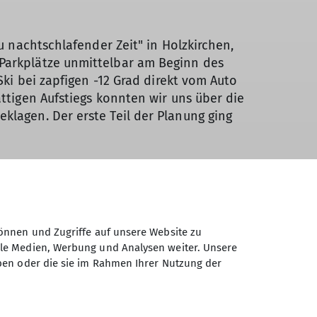
zu nachtschlafender Zeit" in Holzkirchen,
Parkplätze unmittelbar am Beginn des
 Ski bei zapfigen -12 Grad direkt vom Auto
attigen Aufstiegs konnten wir uns über die
klagen. Der erste Teil der Planung ging
önnen und Zugriffe auf unsere Website zu
ale Medien, Werbung und Analysen weiter. Unsere
ben oder die sie im Rahmen Ihrer Nutzung der