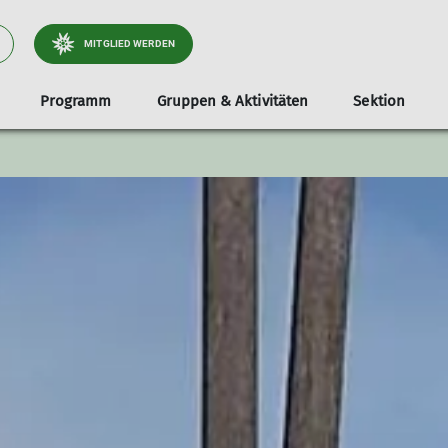
MITGLIED WERDEN
Programm
Gruppen & Aktivitäten
Sektion
tliche
Jugend
Infos & Anmeldung
Dokumente
Services
Stützpunkte
Familien
Unterstützer*i
Tou
Klettergruppe
Teilnahmevoraussetzung
Ausrüstungsverleih
Unsere Gamshütte
Familienbouldern in Holzkirche
Radt
e & Wege
Bouldergruppe
Ausrüstungsliste
Bibliothek
Unsere Otterfinger Boulderstage
Familienbouldern in Otterfing
Wand
derstage
Schwierigkeitsbewertung
Mitgliedsdaten ändern
Otterfinger Schrebergarten
Tour
a- & Naturschutz
Digitaler Ausweis
DAV Kletter- u. Boulderzentrum Obb. Süd B
tlichkeitsarbeit
Mitfahrzentrale
ices
nnen
lieder