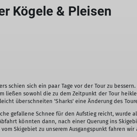
r Kögele & Pleisen
rs schien sich ein paar Tage vor der Tour zu bessern.
 ließen sowohl die zu dem Zeitpunkt der Tour heikle 
eicht überschneiten 'Sharks' eine Änderung des Touren
he gefallene Schnee für den Aufstieg reicht, wurde al
 Abfahrt könnten dann, nach einer Querung ins Skigeb
nd vom Skigebiet zu unserem Ausgangspunkt fahren wir
© Norbert Kramer