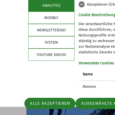
dass der Vorschlag, den weiteren Aufstieg
Akzeptieren (Üb
ANALYTICS
hängen, gerne angenommen wurde. Mittler
Skigebiets angekommen. Trotz des allgeme
Cookie Beschreibun
MOOBLY
diesen Gipfel fast für uns alleine. Auf Gr
Die verantwortliche 
Minusgrade und des leichten Windes dehnte
diese durchführen, s
NEWSLETTER2GO
lange aus. Wir machten uns fertig für die A
Nutzungsprofile erste
die Pisten erfolgen sollte, aber…….
ständig zu verbessern
SYSTEM
zur Nutzeranalyse ei
statistische Zwecke v
YOUTUBE VIDEOS
Verwendete Cookies
Name
Matomo
ALLE AKZEPTIEREN
AUSGEWÄHLTE 