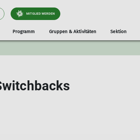
MITGLIED WERDEN
Programm
Gruppen & Aktivitäten
Sektion
tliche
Jugend
Infos & Anmeldung
Dokumente
Services
Stützpunkte
Familien
Unterstützer*i
Tou
Klettergruppe
Teilnahmevoraussetzung
Ausrüstungsverleih
Unsere Gamshütte
Familienbouldern in Holzkirche
Radt
e & Wege
Bouldergruppe
Ausrüstungsliste
Bibliothek
Unsere Otterfinger Boulderstage
Familienbouldern in Otterfing
Wand
Switchbacks
derstage
Schwierigkeitsbewertung
Mitgliedsdaten ändern
Otterfinger Schrebergarten
Tour
a- & Naturschutz
Digitaler Ausweis
DAV Kletter- u. Boulderzentrum Obb. Süd B
tlichkeitsarbeit
Mitfahrzentrale
ices
nnen
lieder