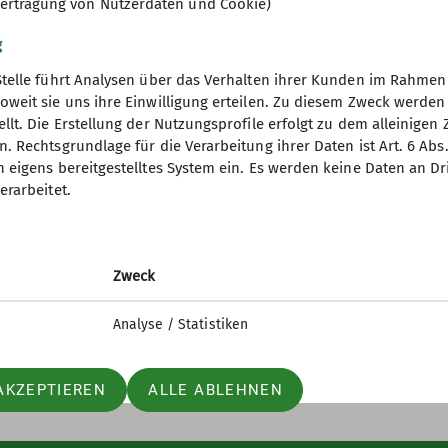
ertragung von Nutzerdaten und Cookie)
g
Stelle führt Analysen über das Verhalten ihrer Kunden im Rahmen
oweit sie uns ihre Einwilligung erteilen. Zu diesem Zweck werde
llt. Die Erstellung der Nutzungsprofile erfolgt zu dem alleinigen 
re Sektion
. Rechtsgrundlage für die Verarbeitung ihrer Daten ist Art. 6 Abs. 
n eigens bereitgestelltes System ein. Es werden keine Daten an D
rogramm
erarbeitet.
Gruppen
sdaten ändern
sbeiträge
Zweck
ter Anmeldung
Analyse / Statistiken
AKZEPTIEREN
ALLE ABLEHNEN