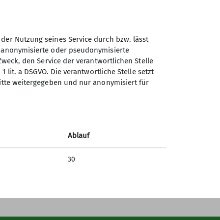
 der Nutzung seines Service durch bzw. lässt
n anonymisierte oder pseudonymisierte
Sektion Otterfing des
Zweck, den Service der verantwortlichen Stelle
Deutschen Alpenvereins e.V.
1 lit. a DSGVO. Die verantwortliche Stelle setzt
ritte weitergegeben und nur anonymisiert für
Nordsiedlung 12
83624 Otterfing
Telefon +4980247391
Ablauf
Kontakt
30