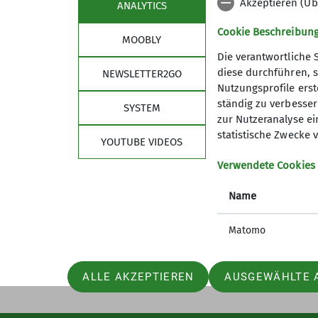
Akzeptieren (Üb
ANALYTICS
Cookie Beschreibun
MOOBLY
Die verantwortliche 
diese durchführen, s
NEWSLETTER2GO
Nutzungsprofile erste
Links
Unse
ständig zu verbessern
SYSTEM
zur Nutzeranalyse ei
Unsere Gamshütte
Unser P
statistische Zwecke v
YOUTUBE VIDEOS
Kletterzentrum Obb. Süd Bad Tölz
Unsere 
Deutscher Alpenverein
Mitglied
Verwendete Cookies
Bergwacht Bayern
Mitglied
Name
Newslet
Satzung
Matomo
ALLE AKZEPTIEREN
AUSGEWÄHLTE 