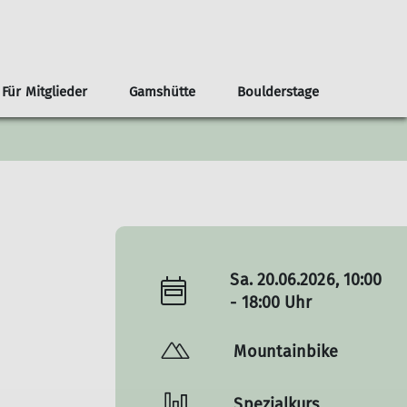
Für Mitglieder
Gamshütte
Boulderstage
nnen
renvorschläge ab der Haustür
Infos
Klima- und Naturschutz
Team Boulderstage
Erwachsene
n
ouren ab Otterfing/Holzkirchen
Sektionshefte
Berg & Tal
erungen ab Otterfing/Holzkirchen
Newsletter
Bikegruppe
envorschläge Alpenregion Tegernsee Schliersee
Unsere Partner*innen
Das Bergteam
ad Tölz
Nützliche Links
Freitagsgruppe
Sa. 20.06.2026, 10:00
Gipfelstürmer
- 18:00 Uhr
Bouldertreff
Mountainbike
Spezialkurs