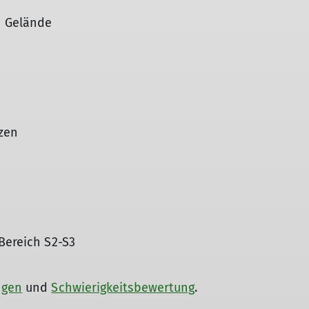
n Gelände
tzen
 Bereich S2-S3
ngen
und
Schwierigkeitsbewertung
.