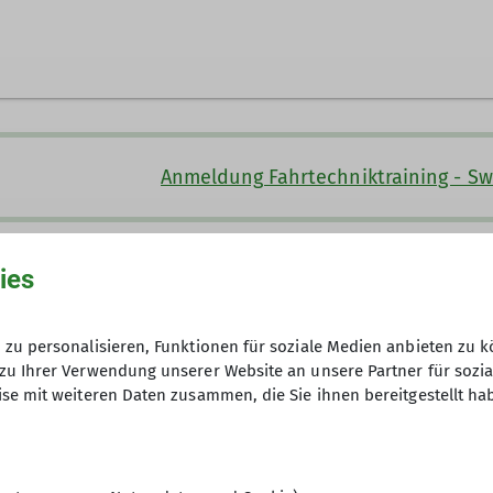
lau@dav-otterfing.de
rfing.de
Anmeldung Fahrtechniktraining - S
Kursgebühr: 25 Euro (Sektion Otterfi
rtechnik (Grundlehrgang)
ies
(andere DAV-Sektionen)
zu personalisieren, Funktionen für soziale Medien anbieten zu k
zu Ihrer Verwendung unserer Website an unsere Partner für sozi
4
se mit weiteren Daten zusammen, die Sie ihnen bereitgestellt ha