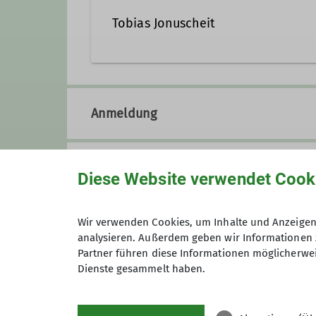
0152/25692026
kilian.
Tobias Jonuscheit
Qualifikationen
tobias.jonuscheit@dav-otte
Trainer*in C MTB Fahrtechnik
Anmeldung
Qualifikationen
Preis
Trainer*in C Mountainbike Guide & Fah
Diese Website verwendet Cook
Wir verwenden Cookies, um Inhalte und Anzeigen 
analysieren. Außerdem geben wir Informationen 
Maximale Teilnehmeranzahl
Partner führen diese Informationen möglicherwei
Dienste gesammelt haben.