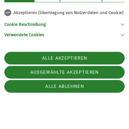
Akzeptieren (Übertragung von Nutzerdaten und Cookie)
Cookie Beschreibung
Verwendete Cookies
ALLE AKZEPTIEREN
AUSGEWÄHLTE AKZEPTIEREN
ALLE ABLEHNEN
Am nächsten Morgen wanderten wir hinauf zum
Vorderen Sonnwendjoch und weiter über den
Sagzahn und die Rofanspitze vorbei an Rosskopf
und Seekarlspitze zum Spieljoch. Von dort stiegen