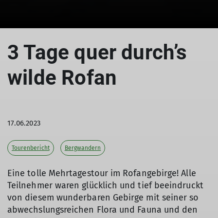
© Anke Lehmann
© Anke Lehmann
3 Tage quer durch’s
wilde Rofan
17.06.2023
Tourenbericht
Bergwandern
Eine tolle Mehrtagestour im Rofangebirge! Alle
Teilnehmer waren glücklich und tief beeindruckt
von diesem wunderbaren Gebirge mit seiner so
abwechslungsreichen Flora und Fauna und den