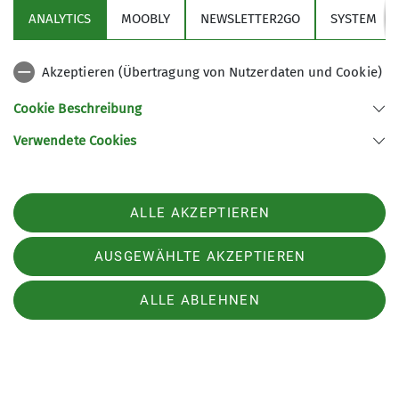
problemlos von allen Teilnehmern*innen fix
ANALYTICS
MOOBLY
NEWSLETTER2GO
SYSTEM
gemeistert.
Das heikelste Wegstück ist wohl inzwischen die
Akzeptieren (Übertragung von Nutzerdaten und Cookie)
Querung kurz nach/vor der Hütte unterhalb eines
Cookie Beschreibung
bröckeligen Felsaufbaus, hier ist der Helm auf
dem Kopf sicher sinnvoller als im Rucksack.
Verwendete Cookies
ALLE AKZEPTIEREN
AUSGEWÄHLTE AKZEPTIEREN
ALLE ABLEHNEN