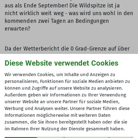
aus als Ende September! Die Wildspitze ist ja
nicht wirklich weit weg - was wird uns wohl in den
kommenden zwei Tagen an Bedingungen
erwarten?
Da der Wetterbericht die 0 Grad-Grenze auf über
4000 Hm vorhersagt, nutzen wir das allererste
Diese Website verwendet Cookies
Frühstück am Samstag beim Morgengrauen, nicht
dass wir uns im hohen Sulzschnee auf die
Wir verwenden Cookies, um Inhalte und Anzeigen zu
Hochvernagtspitze quälen müssen. Nach ca. 1½
personalisieren, Funktionen für soziale Medien anbieten zu
Stunden sehen wir vor uns unser Gipfelziel und
können und Zugriffe auf unsere Website zu analysieren.
die angedachte Aufstiegsroute – Fazit vorab: Wo
Außerdem geben wir Informationen zu Ihrer Verwendung
unserer Website an unsere Partner für soziale Medien,
kein Firn, da kein Einsinken möglich. Zum Glück
Werbung und Analysen weiter. Unsere Partner führen diese
hat es noch so viel Auflage, dass im steilen Stück
Informationen möglicherweise mit weiteren Daten
des Gletschers kein Blankeis vorhanden ist. Der
zusammen, die Sie ihnen bereitgestellt haben oder die sie
obere Teil des Gipfelaufbaus war bereits völlig
im Rahmen Ihrer Nutzung der Dienste gesammelt haben.
schneefrei und wurde als kleine Blockkletterei