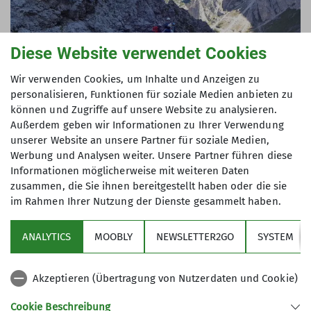
Diese Website verwendet Cookies
Wir verwenden Cookies, um Inhalte und Anzeigen zu
personalisieren, Funktionen für soziale Medien anbieten zu
können und Zugriffe auf unsere Website zu analysieren.
Außerdem geben wir Informationen zu Ihrer Verwendung
unserer Website an unsere Partner für soziale Medien,
Werbung und Analysen weiter. Unsere Partner führen diese
Informationen möglicherweise mit weiteren Daten
zusammen, die Sie ihnen bereitgestellt haben oder die sie
9.40 Uhr: Mit dem Col-de-Varda-Sessellift ging es
im Rahmen Ihrer Nutzung der Dienste gesammelt haben.
hoch zur Bergstation (2.115 m) und dann immer
entlang der Wegmarkierung 117. Da der Sentiero
ANALYTICS
MOOBLY
NEWSLETTER2GO
SYSTEM
Bonacossa fast mehr ein Höhenweg als ein
Klettersteig ist, sind wir mit Helm, aber ohne
Klettersteigset gut ausgerüstet. Mit
Akzeptieren (Übertragung von Nutzerdaten und Cookie)
abwechslungsreichem Auf und Ab überschritten
Cookie Beschreibung