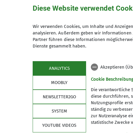
Diese Website verwendet Cook
Wir verwenden Cookies, um Inhalte und Anzeigen 
analysieren. Außerdem geben wir Informationen 
Partner führen diese Informationen möglicherwei
Dienste gesammelt haben.
Akzeptieren (Üb
ANALYTICS
Cookie Beschreibun
MOOBLY
Die verantwortliche 
diese durchführen, s
NEWSLETTER2GO
Nutzungsprofile erste
Links
Unse
ständig zu verbessern
SYSTEM
zur Nutzeranalyse ei
Unsere Gamshütte
Unser P
statistische Zwecke v
YOUTUBE VIDEOS
Kletterzentrum Obb. Süd Bad Tölz
Unsere 