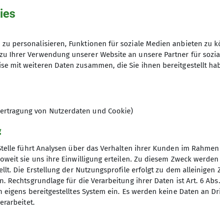
ies
08024/476847
zu personalisieren, Funktionen für soziale Medien anbieten zu k
ausruestungsverleih@dav-otterfing.de
zu Ihrer Verwendung unserer Website an unsere Partner für sozi
se mit weiteren Daten zusammen, die Sie ihnen bereitgestellt ha
ertragung von Nutzerdaten und Cookie)
g
Stelle führt Analysen über das Verhalten ihrer Kunden im Rahmen
oweit sie uns ihre Einwilligung erteilen. Zu diesem Zweck werde
llt. Die Erstellung der Nutzungsprofile erfolgt zu dem alleinigen 
re Sektion
. Rechtsgrundlage für die Verarbeitung ihrer Daten ist Art. 6 Abs. 
n eigens bereitgestelltes System ein. Es werden keine Daten an D
rogramm
erarbeitet.
Gruppen