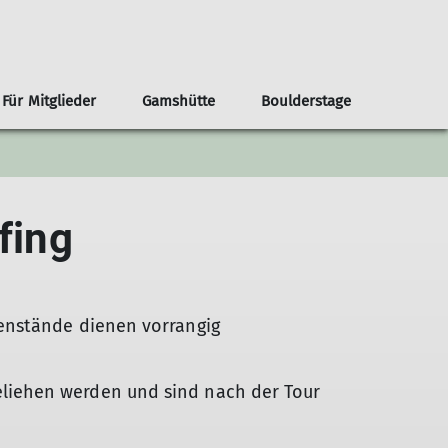
Für Mitglieder
Gamshütte
Boulderstage
nnen
renvorschläge ab der Haustür
Infos
Klima- und Naturschutz
Team Boulderstage
Erwachsene
n
ouren ab Otterfing/Holzkirchen
Sektionshefte
Berg & Tal
fing
erungen ab Otterfing/Holzkirchen
Newsletter
Bikegruppe
envorschläge Alpenregion Tegernsee Schliersee
Unsere Partner*innen
Das Bergteam
ad Tölz
Nützliche Links
Freitagsgruppe
Gipfelstürmer
enstände dienen vorrangig
Bouldertreff
liehen werden und sind nach der Tour