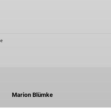
de
Marion Blümke
Ausrüstungsverleih