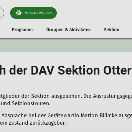
MITGLIED WERDEN
Programm
Gruppen & Aktivitäten
Sektion
tliche
Jugend
Infos & Anmeldung
Dokumente
Services
Stützpunkte
Familien
Unterstützer*i
Tou
Klettergruppe
Teilnahmevoraussetzung
Ausrüstungsverleih
Unsere Gamshütte
Familienbouldern in Holzkirche
Radt
h der DAV Sektion Otter
e & Wege
Bouldergruppe
Ausrüstungsliste
Bibliothek
Unsere Otterfinger Boulderstage
Familienbouldern in Otterfing
Wand
derstage
Schwierigkeitsbewertung
Mitgliedsdaten ändern
Otterfinger Schrebergarten
Tour
a- & Naturschutz
Digitaler Ausweis
DAV Kletter- u. Boulderzentrum Obb. Süd B
tlichkeitsarbeit
Mitfahrzentrale
glieder der Sektion ausgeliehen. Die Ausrüstungsgeg
ices
und Sektionstouren.
nnen
lieder
Absprache bei der Gerätewartin Marion Blümke ausge
tem Zustand zurückzugeben.