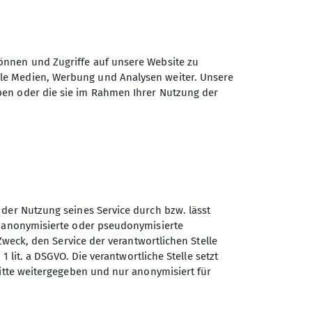
önnen und Zugriffe auf unsere Website zu
ale Medien, Werbung und Analysen weiter. Unsere
ben oder die sie im Rahmen Ihrer Nutzung der
 der Nutzung seines Service durch bzw. lässt
n anonymisierte oder pseudonymisierte
Sektion Otterfing des
Zweck, den Service der verantwortlichen Stelle
Deutschen Alpenvereins e.V.
1 lit. a DSGVO. Die verantwortliche Stelle setzt
ritte weitergegeben und nur anonymisiert für
Nordsiedlung 12
83624 Otterfing