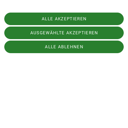
ALLE AKZEPTIEREN
1024
Zeichen
verbleibend
AUSGEWÄHLTE AKZEPTIEREN
ALLE ABLEHNEN
Hiermit bestätige ich die Kenntnisnahme
der Datenschutzerklärung *
Hiermit erkläre ich mich einverstanden,
dass meine in das Kontaktformular
eingegebenen Daten elektronisch
gesichert und zum Zweck der
Kontaktaufnahme verarbeitet und
genutzt werden. Mir ist bekannt, dass ich
meine Einwilligung jederzeit wiederrufen