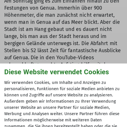
Am Sonntag ging es zum Einfahren hinauf zu den
Festungen von Genua. Immerhin über 900
Höhenmeter, die man zunächst nicht erwartet,
wenn man in Genua auf das Meer blickt. Aber die
Stadt ist am Hang gebaut und es dauert nicht
lange, bis man aus der Stadt heraus und im
bergigen Gelände unterwegs ist. Die Abfahrt mit
Stellen bis S2 lässt Zeit für fantastische Ausblicke
auf Genua. Die in den YouTube-Videos
schmackhaft gemachte Aufstiegshilfe mit der
Diese Website verwendet Cookies
Standseilbahn haben wir aber links liegen
gelassen, schließlich hatten die meisten ja ihre
Wir verwenden Cookies, um Inhalte und Anzeigen zu
Akkus vollgeladen. Und die drei Bio-Biker konnten
personalisieren, Funktionen für soziale Medien anbieten zu
am ersten Tag auch noch locker mithalten.
können und Zugriffe auf unsere Website zu analysieren.
Außerdem geben wir Informationen zu Ihrer Verwendung
unserer Website an unsere Partner für soziale Medien,
Nachdem alles gut geklappt hatte am ersten Tag
Werbung und Analysen weiter. Unsere Partner führen diese
und die Gruppe toll zueinander passte, wagten
Informationen möglicherweise mit weiteren Daten
wir uns schon am zweiten Tag auf die
zusammen, die Sie ihnen bereitgestellt haben oder die sie