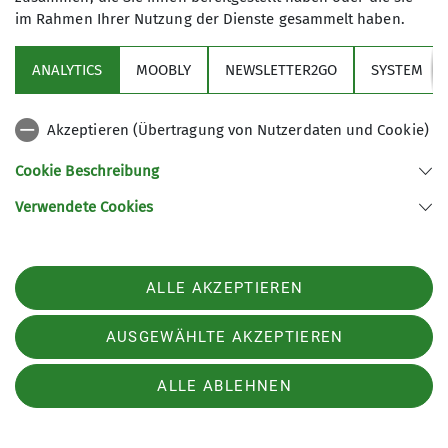
Königsetappe zum Monte Figogna mit
im Rahmen Ihrer Nutzung der Dienste gesammelt haben.
beeindruckender Kirche und Fernsicht. Nach über
50 km, zu Beginn heftigem Stadtverkehr und fast
ANALYTICS
MOOBLY
NEWSLETTER2GO
SYSTEM
1.500 Höhenmetern waren wir am Abend froh,
wieder bei Tageslicht im Hotel anzukommen.
Akzeptieren (Übertragung von Nutzerdaten und Cookie)
Cookie Beschreibung
Verwendete Cookies
ALLE AKZEPTIEREN
AUSGEWÄHLTE AKZEPTIEREN
ALLE ABLEHNEN