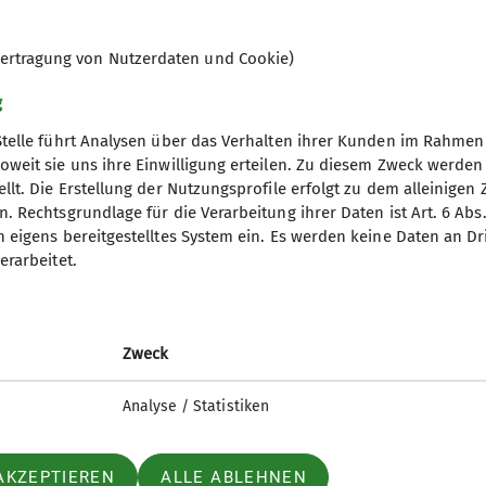
ertragung von Nutzerdaten und Cookie)
g
Stelle führt Analysen über das Verhalten ihrer Kunden im Rahmen
oweit sie uns ihre Einwilligung erteilen. Zu diesem Zweck werde
llt. Die Erstellung der Nutzungsprofile erfolgt zu dem alleinigen 
re Sektion
. Rechtsgrundlage für die Verarbeitung ihrer Daten ist Art. 6 Abs. 
n eigens bereitgestelltes System ein. Es werden keine Daten an D
rogramm
erarbeitet.
Gruppen
sdaten ändern
sbeiträge
Zweck
ter Anmeldung
Analyse / Statistiken
AKZEPTIEREN
ALLE ABLEHNEN