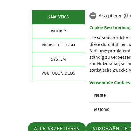
Akzeptieren (Üb
ANALYTICS
Cookie Beschreibun
MOOBLY
Die verantwortliche 
diese durchführen, s
NEWSLETTER2GO
Nutzungsprofile erste
Links
Unse
ständig zu verbessern
SYSTEM
zur Nutzeranalyse ei
Unsere Gamshütte
Unser P
statistische Zwecke v
YOUTUBE VIDEOS
Kletterzentrum Obb. Süd Bad Tölz
Unsere 
Deutscher Alpenverein
Mitglied
Verwendete Cookies
Bergwacht Bayern
Mitglied
Name
Newslet
Satzung
Matomo
ALLE AKZEPTIEREN
AUSGEWÄHLTE 