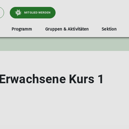
MITGLIED WERDEN
Programm
Gruppen & Aktivitäten
Sektion
tliche
Jugend
Infos & Anmeldung
Dokumente
Services
Stützpunkte
Familien
Unterstützer*i
Tou
Klettergruppe
Teilnahmevoraussetzung
Ausrüstungsverleih
Unsere Gamshütte
Familienbouldern in Holzkirche
Radt
e & Wege
Bouldergruppe
Ausrüstungsliste
Bibliothek
Unsere Otterfinger Boulderstage
Familienbouldern in Otterfing
Wand
 Erwachsene Kurs 1
derstage
Schwierigkeitsbewertung
Mitgliedsdaten ändern
Otterfinger Schrebergarten
Tour
a- & Naturschutz
Digitaler Ausweis
DAV Kletter- u. Boulderzentrum Obb. Süd B
tlichkeitsarbeit
Mitfahrzentrale
ices
nnen
lieder