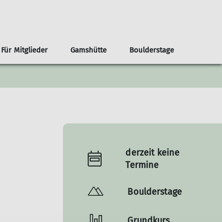
Für Mitglieder
Gamshütte
Boulderstage
nnen
renvorschläge ab der Haustür
Infos
Klima- und Naturschutz
Team Boulderstage
Erwachsene
n
ouren ab Otterfing/Holzkirchen
Sektionshefte
Berg & Tal
erungen ab Otterfing/Holzkirchen
Newsletter
Bikegruppe
envorschläge Alpenregion Tegernsee Schliersee
Unsere Partner*innen
Das Bergteam
ad Tölz
Nützliche Links
Freitagsgruppe
derzeit keine
Gipfelstürmer
Termine
Bouldertreff
Boulderstage
Grundkurs