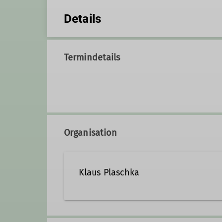
Details
Termindetails
Organisation
Klaus Plaschka
08024/4662264
0179/3