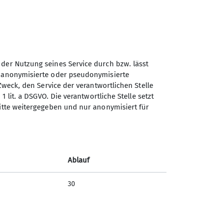
 der Nutzung seines Service durch bzw. lässt
n anonymisierte oder pseudonymisierte
Sektion Otterfing des
Zweck, den Service der verantwortlichen Stelle
Deutschen Alpenvereins e.V.
1 lit. a DSGVO. Die verantwortliche Stelle setzt
ritte weitergegeben und nur anonymisiert für
Nordsiedlung 12
83624 Otterfing
Telefon +4980247391
Ablauf
Kontakt
30