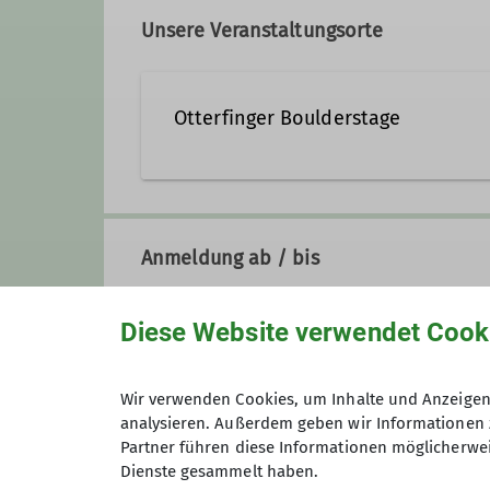
Unsere Veranstaltungsorte
Qualifikationen
Otterfinger Boulderstage
Trainer*in C Sportklettern Breitensport
Google Maps Link
Nordr
83624
Anmeldung ab / bis
Details
Diese Website verwendet Cook
Preis
Wir verwenden Cookies, um Inhalte und Anzeigen 
analysieren. Außerdem geben wir Informationen 
Maximale Teilnehmeranzahl
Partner führen diese Informationen möglicherwei
Dienste gesammelt haben.