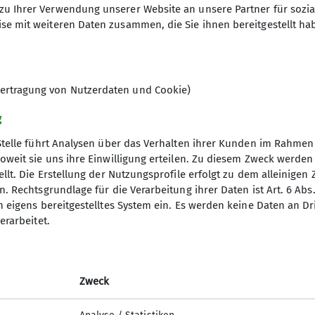
zu Ihrer Verwendung unserer Website an unsere Partner für sozi
9
se mit weiteren Daten zusammen, die Sie ihnen bereitgestellt ha
ertragung von Nutzerdaten und Cookie)
g
Stelle führt Analysen über das Verhalten ihrer Kunden im Rahmen
oweit sie uns ihre Einwilligung erteilen. Zu diesem Zweck werde
llt. Die Erstellung der Nutzungsprofile erfolgt zu dem alleinigen 
re Sektion
. Rechtsgrundlage für die Verarbeitung ihrer Daten ist Art. 6 Abs. 
n eigens bereitgestelltes System ein. Es werden keine Daten an D
rogramm
erarbeitet.
Gruppen
sdaten ändern
sbeiträge
Zweck
ter Anmeldung