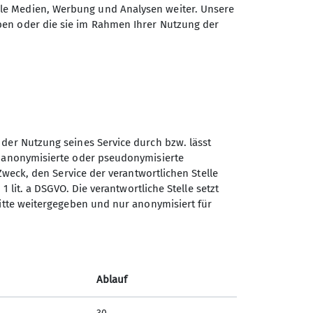
ale Medien, Werbung und Analysen weiter. Unsere
ben oder die sie im Rahmen Ihrer Nutzung der
 der Nutzung seines Service durch bzw. lässt
n anonymisierte oder pseudonymisierte
Sektion Otterfing des
Zweck, den Service der verantwortlichen Stelle
Deutschen Alpenvereins e.V.
1 lit. a DSGVO. Die verantwortliche Stelle setzt
ritte weitergegeben und nur anonymisiert für
Nordsiedlung 12
83624 Otterfing
Telefon +4980247391
Ablauf
Kontakt