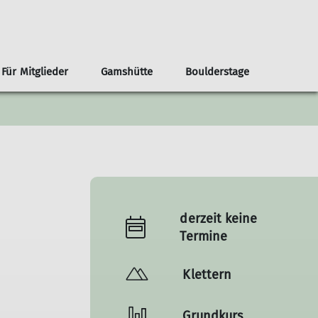
Für Mitglieder
Gamshütte
Boulderstage
nnen
renvorschläge ab der Haustür
Infos
Klima- und Naturschutz
Team Boulderstage
Erwachsene
n
ouren ab Otterfing/Holzkirchen
Sektionshefte
Berg & Tal
erungen ab Otterfing/Holzkirchen
Newsletter
Bikegruppe
envorschläge Alpenregion Tegernsee Schliersee
Unsere Partner*innen
Das Bergteam
ad Tölz
Nützliche Links
Freitagsgruppe
derzeit keine
Gipfelstürmer
Termine
Bouldertreff
Klettern
Grundkurs