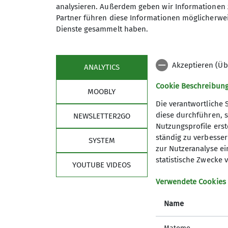
analysieren. Außerdem geben wir Informationen 
Maximale Teilnehmeranzahl
Partner führen diese Informationen möglicherwei
Dienste gesammelt haben.
Akzeptieren (Üb
ANALYTICS
Cookie Beschreibun
MOOBLY
Die verantwortliche 
diese durchführen, s
NEWSLETTER2GO
Nutzungsprofile erste
Links
Unse
ständig zu verbessern
SYSTEM
zur Nutzeranalyse ei
Unsere Gamshütte
Unser P
statistische Zwecke v
YOUTUBE VIDEOS
Kletterzentrum Obb. Süd Bad Tölz
Unsere 
Deutscher Alpenverein
Mitglied
Verwendete Cookies
Bergwacht Bayern
Mitglied
Name
Newslet
Satzung