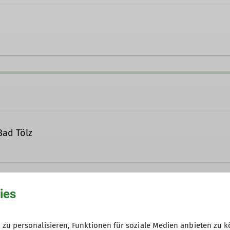
ing.de
Bad Tölz
 Indoor
tern
ies
50 € inkl. Zugticket, Eintritt und Aus
zu personalisieren, Funktionen für soziale Medien anbieten zu k