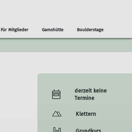
Für Mitglieder
Gamshütte
Boulderstage
nnen
renvorschläge ab der Haustür
Infos
Klima- und Naturschutz
Team Boulderstage
Erwachsene
n
ouren ab Otterfing/Holzkirchen
Sektionshefte
Berg & Tal
erungen ab Otterfing/Holzkirchen
Newsletter
Bikegruppe
envorschläge Alpenregion Tegernsee Schliersee
Unsere Partner*innen
Das Bergteam
ad Tölz
Nützliche Links
Freitagsgruppe
derzeit keine
Gipfelstürmer
Termine
Bouldertreff
Klettern
Grundkurs