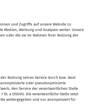
rüstung
önnen und Zugriffe auf unsere Website zu
ale Medien, Werbung und Analysen weiter. Unsere
ben oder die sie im Rahmen Ihrer Nutzung der
 der Nutzung seines Service durch bzw. lässt
n anonymisierte oder pseudonymisierte
Sektion Otterfing des
Zweck, den Service der verantwortlichen Stelle
Deutschen Alpenvereins e.V.
1 lit. a DSGVO. Die verantwortliche Stelle setzt
ritte weitergegeben und nur anonymisiert für
Nordsiedlung 12
83624 Otterfing