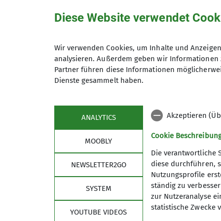
83646 Bad Tölz
Diese Website verwendet Cook
Preis
Wir verwenden Cookies, um Inhalte und Anzeigen 
analysieren. Außerdem geben wir Informationen 
Maximale Teilnehmeranzahl
Partner führen diese Informationen möglicherwei
Dienste gesammelt haben.
Akzeptieren (Üb
ANALYTICS
Cookie Beschreibun
MOOBLY
Die verantwortliche 
diese durchführen, s
NEWSLETTER2GO
Nutzungsprofile erste
Links
Unse
ständig zu verbessern
SYSTEM
zur Nutzeranalyse ei
Unsere Gamshütte
Unser P
statistische Zwecke v
YOUTUBE VIDEOS
Kletterzentrum Obb. Süd Bad Tölz
Unsere 