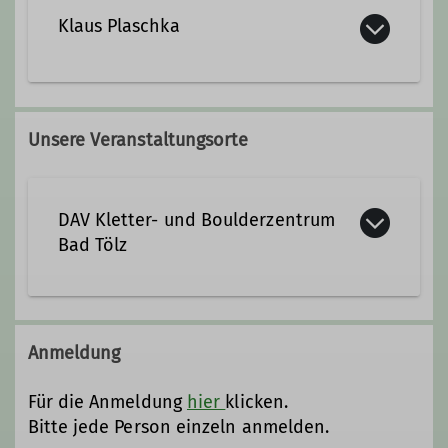
Klaus Plaschka
08024/4662264
0179/3927006
Unsere Veranstaltungsorte
klaus.plaschka@dav-otterfing.de
DAV Kletter- und Boulderzentrum
Qualifikationen
Bad Tölz
Trainer*in C Sportklettern Breitensport
Am Sportpark 5
83646 Bad Tölz
Anmeldung
Für die Anmeldung
hier
klicken.
Bitte jede Person einzeln anmelden.