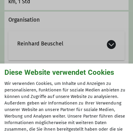
km, 1 Std
Organisation
Reinhard Beuschel
08024/91838
0170/1102915
Diese Website verwendet Cookies
Anmeldung
reinhard.beuschel@dav-
Wir verwenden Cookies, um Inhalte und Anzeigen zu
otterfing.de
personalisieren, Funktionen für soziale Medien anbieten zu
2 Wochen bis 2 Tage vor der Tour
können und Zugriffe auf unsere Website zu analysieren.
reinhard.beuschel@dav-otterfing.de
Außerdem geben wir Informationen zu Ihrer Verwendung
reinhard.beuschel@web.de
unserer Website an unsere Partner für soziale Medien,
Qualifikationen
08024-91838
Werbung und Analysen weiter. Unsere Partner führen diese
Informationen möglicherweise mit weiteren Daten
Trainer*in B Hochtouren
zusammen, die Sie ihnen bereitgestellt haben oder die sie