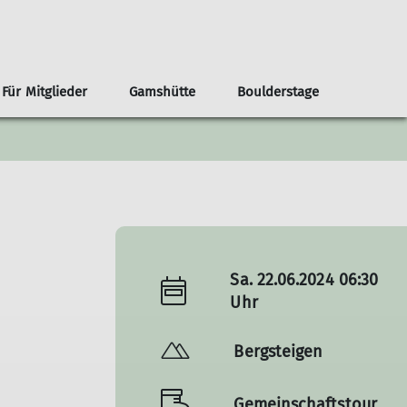
Für Mitglieder
Gamshütte
Boulderstage
nnen
renvorschläge ab der Haustür
Infos
Klima- und Naturschutz
Team Boulderstage
Erwachsene
n
ouren ab Otterfing/Holzkirchen
Sektionshefte
Berg & Tal
erungen ab Otterfing/Holzkirchen
Newsletter
Bikegruppe
envorschläge Alpenregion Tegernsee Schliersee
Unsere Partner*innen
Das Bergteam
ad Tölz
Nützliche Links
Freitagsgruppe
Sa. 22.06.2024 06:30
Gipfelstürmer
Uhr
Bouldertreff
Bergsteigen
Gemeinschaftstour