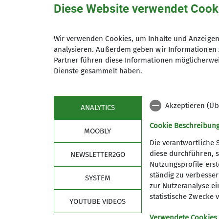
Diese Website verwendet Cook
Anmeldung bis
Wir verwenden Cookies, um Inhalte und Anzeigen 
analysieren. Außerdem geben wir Informationen 
Maximale Teilnehmeranzahl
Partner führen diese Informationen möglicherwei
Dienste gesammelt haben.
Akzeptieren (Üb
ANALYTICS
Cookie Beschreibun
MOOBLY
Die verantwortliche 
diese durchführen, s
NEWSLETTER2GO
Nutzungsprofile erste
Links
Unse
ständig zu verbessern
SYSTEM
zur Nutzeranalyse ei
Unsere Gamshütte
Unser P
statistische Zwecke v
YOUTUBE VIDEOS
Kletterzentrum Obb. Süd Bad Tölz
Unsere 
Deutscher Alpenverein
Mitglied
Verwendete Cookies