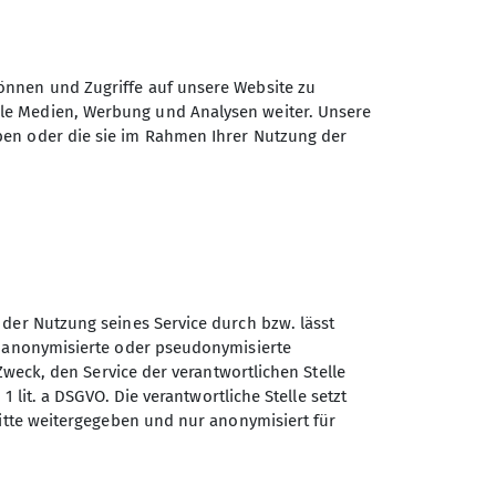
önnen und Zugriffe auf unsere Website zu
ale Medien, Werbung und Analysen weiter. Unsere
ben oder die sie im Rahmen Ihrer Nutzung der
 der Nutzung seines Service durch bzw. lässt
n anonymisierte oder pseudonymisierte
Sektion Otterfing des
Zweck, den Service der verantwortlichen Stelle
Deutschen Alpenvereins e.V.
1 lit. a DSGVO. Die verantwortliche Stelle setzt
ritte weitergegeben und nur anonymisiert für
Nordsiedlung 12
83624 Otterfing
Telefon +4980247391