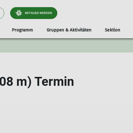
MITGLIED WERDEN
Programm
Gruppen & Aktivitäten
Sektion
tliche
Jugend
Infos & Anmeldung
Dokumente
Services
Stützpunkte
Familien
Unterstützer*i
Tou
Klettergruppe
Teilnahmevoraussetzung
Ausrüstungsverleih
Unsere Gamshütte
Familienbouldern in Holzkirche
Radt
e & Wege
Bouldergruppe
Ausrüstungsliste
Bibliothek
Unsere Otterfinger Boulderstage
Familienbouldern in Otterfing
Wand
908 m) Termin
derstage
Schwierigkeitsbewertung
Mitgliedsdaten ändern
Otterfinger Schrebergarten
Tour
a- & Naturschutz
Digitaler Ausweis
DAV Kletter- u. Boulderzentrum Obb. Süd B
tlichkeitsarbeit
Mitfahrzentrale
ices
nnen
lieder