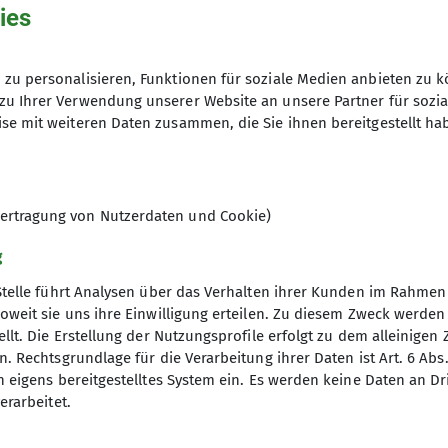
ies
21.06.2024
zu personalisieren, Funktionen für soziale Medien anbieten zu k
zu Ihrer Verwendung unserer Website an unsere Partner für sozi
7
se mit weiteren Daten zusammen, die Sie ihnen bereitgestellt ha
ertragung von Nutzerdaten und Cookie)
g
Stelle führt Analysen über das Verhalten ihrer Kunden im Rahmen
oweit sie uns ihre Einwilligung erteilen. Zu diesem Zweck werde
llt. Die Erstellung der Nutzungsprofile erfolgt zu dem alleinigen 
re Sektion
. Rechtsgrundlage für die Verarbeitung ihrer Daten ist Art. 6 Abs. 
n eigens bereitgestelltes System ein. Es werden keine Daten an D
rogramm
erarbeitet.
Gruppen
sdaten ändern