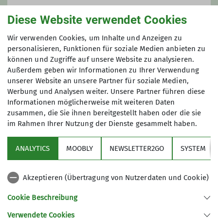
Anmeldung ab / bis
gerhard.witte@dav-otterfing.de
Diese Website verwendet Cookies
01.07.2026 / 06.08.2026
Wir verwenden Cookies, um Inhalte und Anzeigen zu
personalisieren, Funktionen für soziale Medien anbieten zu
Qualifikationen
können und Zugriffe auf unsere Website zu analysieren.
Maximale Teilnehmeranzahl
Außerdem geben wir Informationen zu Ihrer Verwendung
unserer Website an unsere Partner für soziale Medien,
Wanderleiter*in
10
Werbung und Analysen weiter. Unsere Partner führen diese
Informationen möglicherweise mit weiteren Daten
zusammen, die Sie ihnen bereitgestellt haben oder die sie
im Rahmen Ihrer Nutzung der Dienste gesammelt haben.
ANALYTICS
MOOBLY
NEWSLETTER2GO
SYSTEM
Links
Akzeptieren (Übertragung von Nutzerdaten und Cookie)
Unsere Sektion
Cookie Beschreibung
Verwendete Cookies