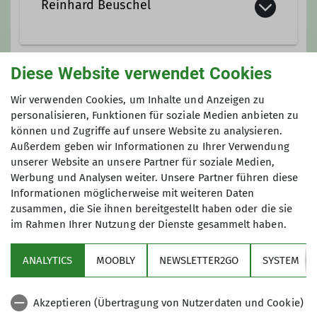
Reinhard Beuschel
08024/91838
0170/1102915
Diese Website verwendet Cookies
Anmeldung
reinhard.beuschel@dav-
Wir verwenden Cookies, um Inhalte und Anzeigen zu
otterfing.de
personalisieren, Funktionen für soziale Medien anbieten zu
2 Wochen bis 2 Tage vor der Tour
können und Zugriffe auf unsere Website zu analysieren.
reinhard.beuschel@dav-otterfing.de
Außerdem geben wir Informationen zu Ihrer Verwendung
reinhard.beuschel@web.de
unserer Website an unsere Partner für soziale Medien,
Qualifikationen
08024-91838
Werbung und Analysen weiter. Unsere Partner führen diese
Informationen möglicherweise mit weiteren Daten
Trainer*in B Hochtouren
zusammen, die Sie ihnen bereitgestellt haben oder die sie
im Rahmen Ihrer Nutzung der Dienste gesammelt haben.
Trainer*in C Bergsteigen
ANALYTICS
MOOBLY
NEWSLETTER2GO
SYSTEM
Links
Akzeptieren (Übertragung von Nutzerdaten und Cookie)
Unsere Sektion