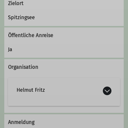
Zielort
Spitzingsee
Öffentliche Anreise
Ja
Organisation
Helmut Fritz
08024/4554
0151/17845541
Anmeldung
helmut.fritz@dav-otterfing.de