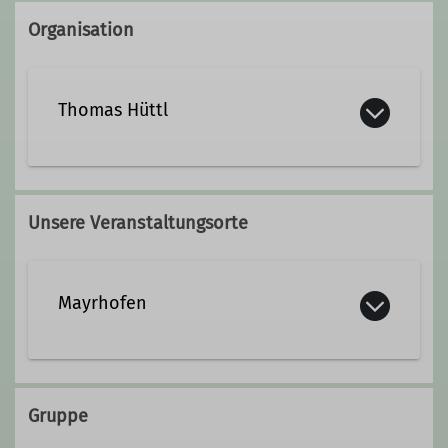
Organisation
Thomas Hüttl
08024/6467854
Unsere Veranstaltungsorte
0157/73313140
thomas.huettl@dav-otterfing.de
Mayrhofen
Qualifikationen
Gruppe
Familiengruppenleiter*in