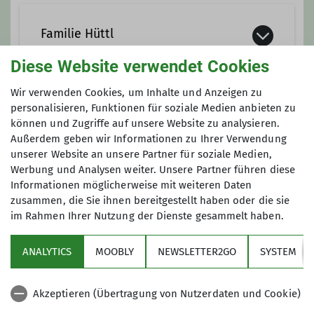
Ämter
Familie Hüttl
1. Vorsitzender
Diese Website verwendet Cookies
Habt ihr Lust auf regelmäßige Touren
Wir verwenden Cookies, um Inhalte und Anzeigen zu
Familienbeauftragter
Beirat
mit eurer Familie?
personalisieren, Funktionen für soziale Medien anbieten zu
Anmeldung
können und Zugriffe auf unsere Website zu analysieren.
Wir freuen uns jederzeit über neue
Außerdem geben wir Informationen zu Ihrer Verwendung
Mitstreiter*innen. Dann meldet euch
thomas.huettl@dav-otterfing.de
unserer Website an unsere Partner für soziale Medien,
und seid mit dabei.
08024 6467854
Werbung und Analysen weiter. Unsere Partner führen diese
Informationen möglicherweise mit weiteren Daten
zusammen, die Sie ihnen bereitgestellt haben oder die sie
im Rahmen Ihrer Nutzung der Dienste gesammelt haben.
ANALYTICS
MOOBLY
NEWSLETTER2GO
SYSTEM
Links
Akzeptieren (Übertragung von Nutzerdaten und Cookie)
Unsere Sektion