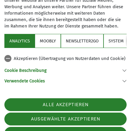
unserer Website an unsere Partner für soziale Medien,
Alpenraum, aber zwischendurch
9
Werbung und Analysen weiter. Unsere Partner führen diese
machen wir auch gerne eine
Informationen möglicherweise mit weiteren Daten
Tagestour. Wir sind eine
zusammen, die Sie ihnen bereitgestellt haben oder die sie
aufgeschlossene Gruppe und freuen
im Rahmen Ihrer Nutzung der Dienste gesammelt haben.
uns auf dich!
ANALYTICS
MOOBLY
NEWSLETTER2GO
SYSTEM
Links
Details
Akzeptieren (Übertragung von Nutzerdaten und Cookie)
Unsere Sektion
Cookie Beschreibung
Verwendete Cookies
Sektion Otterfing des Deutschen Alpenvereins e.V.
Nordsiedlung 12
83624 Otterfing
ALLE AKZEPTIEREN
Telefon +4980247391
Kontakt
AUSGEWÄHLTE AKZEPTIEREN