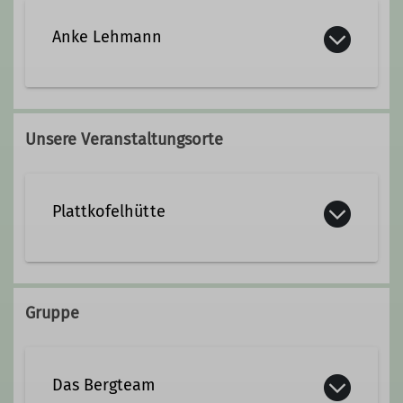
Anke Lehmann
0173/4650547
Unsere Veranstaltungsorte
anke.lehmann@dav-otterfing.de
Plattkofelhütte
Qualifikationen
Tiroler Bergwanderführer*in
Gruppe
Ämter
Lektorat
Das Bergteam