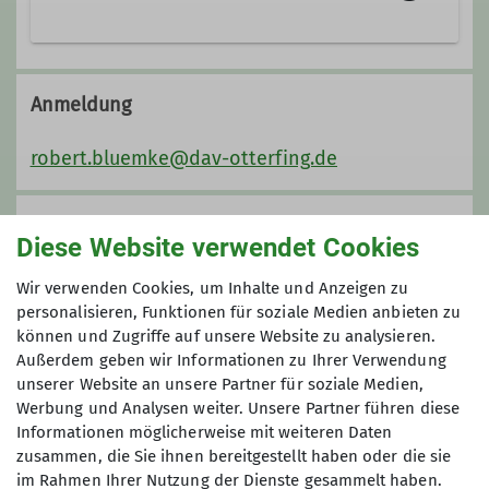
08024/476847
0176/51569933
Anmeldung
robert.bluemke@dav-otterfing.de
robert.bluemke@dav-otterfing.de
Qualifikationen
Anmeldung bis
Diese Website verwendet Cookies
Trainer*in C Bergsteigen
22.08.2024
Wir verwenden Cookies, um Inhalte und Anzeigen zu
personalisieren, Funktionen für soziale Medien anbieten zu
können und Zugriffe auf unsere Website zu analysieren.
Ämter
Maximale Teilnehmeranzahl
Außerdem geben wir Informationen zu Ihrer Verwendung
unserer Website an unsere Partner für soziale Medien,
Bibliotheksverwaltung
8
Werbung und Analysen weiter. Unsere Partner führen diese
Informationen möglicherweise mit weiteren Daten
zusammen, die Sie ihnen bereitgestellt haben oder die sie
im Rahmen Ihrer Nutzung der Dienste gesammelt haben.