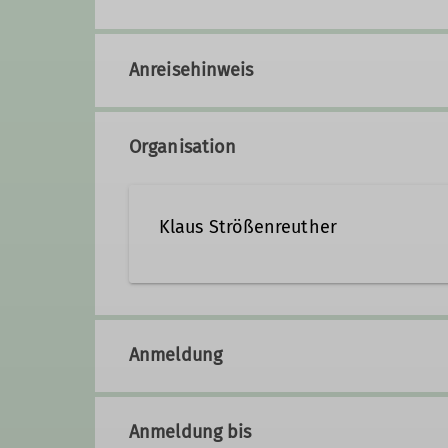
Anreisehinweis
Organisation
Klaus Strößenreuther
08024/8863
klaus.str
Anmeldung
Qualifikationen
Anmeldung bis
Trainer*in C Skibergsteigen