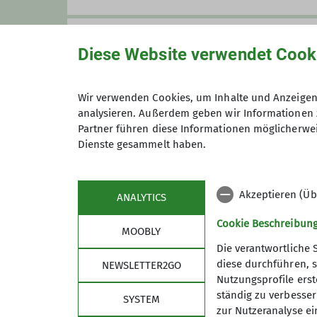
Preis
Diese Website verwendet Cook
Wir verwenden Cookies, um Inhalte und Anzeigen 
analysieren. Außerdem geben wir Informationen 
Maximale Teilnehmeranzahl
Partner führen diese Informationen möglicherwei
Dienste gesammelt haben.
Akzeptieren (Üb
ANALYTICS
Cookie Beschreibun
MOOBLY
Die verantwortliche 
diese durchführen, s
NEWSLETTER2GO
Nutzungsprofile erste
Links
Unse
ständig zu verbessern
SYSTEM
zur Nutzeranalyse ei