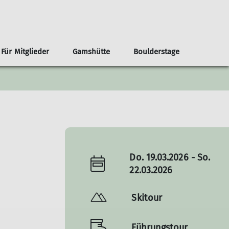
Für Mitglieder
Gamshütte
Boulderstage
nnen
renvorschläge ab der Haustür
Infos
Klima- und Naturschutz
Team Boulderstage
Erwachsene
n
ouren ab Otterfing/Holzkirchen
Sektionshefte
Berg & Tal
erungen ab Otterfing/Holzkirchen
Newsletter
Bikegruppe
envorschläge Alpenregion Tegernsee Schliersee
Unsere Partner*innen
Das Bergteam
ad Tölz
Nützliche Links
Freitagsgruppe
Do. 19.03.2026 - So.
Gipfelstürmer
22.03.2026
Bouldertreff
Skitour
Führungstour