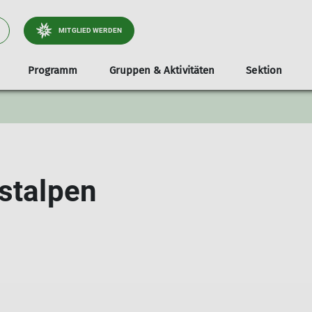
MITGLIED WERDEN
Programm
Gruppen & Aktivitäten
Sektion
tliche
Jugend
Infos & Anmeldung
Dokumente
Services
Stützpunkte
Familien
Unterstützer*i
Tou
Klettergruppe
Teilnahmevoraussetzung
Ausrüstungsverleih
Unsere Gamshütte
Familienbouldern in Holzkirche
Radt
e & Wege
Bouldergruppe
Ausrüstungsliste
Bibliothek
Unsere Otterfinger Boulderstage
Familienbouldern in Otterfing
Wand
Ostalpen
derstage
Schwierigkeitsbewertung
Mitgliedsdaten ändern
Otterfinger Schrebergarten
Tour
a- & Naturschutz
Digitaler Ausweis
DAV Kletter- u. Boulderzentrum Obb. Süd B
tlichkeitsarbeit
Mitfahrzentrale
ices
nnen
lieder