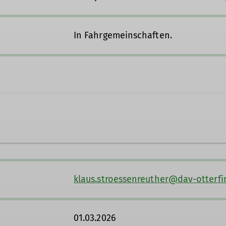
In Fahrgemeinschaften.
oessenreuther@dav-otterfing.de
klaus.stroessenreuther@dav-otterfi
01.03.2026