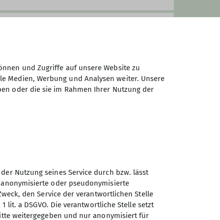
Miesbach & Leitzachtal), 120 Euro
önnen und Zugriffe auf unsere Website zu
ale Medien, Werbung und Analysen weiter. Unsere
ben oder die sie im Rahmen Ihrer Nutzung der
 der Nutzung seines Service durch bzw. lässt
n anonymisierte oder pseudonymisierte
Sektion Otterfing des
Zweck, den Service der verantwortlichen Stelle
Deutschen Alpenvereins e.V.
1 lit. a DSGVO. Die verantwortliche Stelle setzt
ritte weitergegeben und nur anonymisiert für
Nordsiedlung 12