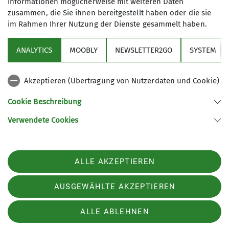
Informationen möglicherweise mit weiteren Daten
Trainer*in B Hochtouren
zusammen, die Sie ihnen bereitgestellt haben oder die sie
im Rahmen Ihrer Nutzung der Dienste gesammelt haben.
Trainer*in C Bergsteigen
ANALYTICS
MOOBLY
NEWSLETTER2GO
SYSTEM
Links
Akzeptieren (Übertragung von Nutzerdaten und Cookie)
Unsere Sektion
Cookie Beschreibung
Verwendete Cookies
Sektion Otterfing des Deutschen Alpenvereins e.V.
Nordsiedlung 12
83624 Otterfing
ALLE AKZEPTIEREN
Telefon +4980247391
Kontakt
AUSGEWÄHLTE AKZEPTIEREN
ALLE ABLEHNEN
Datenschutz
Impressum
Datenschutz-Einstellungen