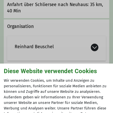
Anfahrt über Schliersee nach Neuhaus: 35 km,
40 Min
Organisation
Reinhard Beuschel
08024/91838
0170/1102915
Diese Website verwendet Cookies
Anmeldung
reinhard.beuschel@dav-
Wir verwenden Cookies, um Inhalte und Anzeigen zu
otterfing.de
personalisieren, Funktionen für soziale Medien anbieten zu
2 Wochen bis 2 Tage vor der Tour
können und Zugriffe auf unsere Website zu analysieren.
reinhard.beuschel@dav-otterfing.de
Außerdem geben wir Informationen zu Ihrer Verwendung
reinhard.beuschel@web.de
unserer Website an unsere Partner für soziale Medien,
Qualifikationen
08024-91838
Werbung und Analysen weiter. Unsere Partner führen diese