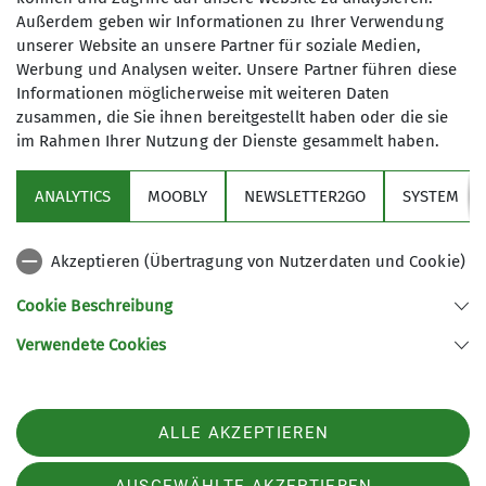
Maximale Teilnehmeranzahl
Außerdem geben wir Informationen zu Ihrer Verwendung
unserer Website an unsere Partner für soziale Medien,
Trainer*in C Bergsteigen
6
Werbung und Analysen weiter. Unsere Partner führen diese
Informationen möglicherweise mit weiteren Daten
Trainer*in B Hochtouren
zusammen, die Sie ihnen bereitgestellt haben oder die sie
im Rahmen Ihrer Nutzung der Dienste gesammelt haben.
ANALYTICS
MOOBLY
NEWSLETTER2GO
SYSTEM
Links
Akzeptieren (Übertragung von Nutzerdaten und Cookie)
Unsere Sektion
Cookie Beschreibung
Verwendete Cookies
Sektion Otterfing des Deutschen Alpenvereins e.V.
Nordsiedlung 12
83624 Otterfing
ALLE AKZEPTIEREN
Telefon +4980247391
Kontakt