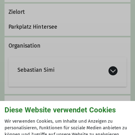
Zielort
Parkplatz Hintersee
Organisation
Sebastian Simi
0170/5290227
Anmeldung
sebastian.simi@dav-otterfing.de
Diese Website verwendet Cookies
sebastian.simi@dav-otterfing.de
Wir verwenden Cookies, um Inhalte und Anzeigen zu
personalisieren, Funktionen für soziale Medien anbieten zu
Qualifikationen
können und Zugriffe auf unsere Website zu analysieren.