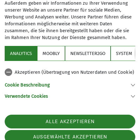
Außerdem geben wir Informationen zu Ihrer Verwendung
unserer Website an unsere Partner für soziale Medien,
6
Werbung und Analysen weiter. Unsere Partner führen diese
Informationen möglicherweise mit weiteren Daten
zusammen, die Sie ihnen bereitgestellt haben oder die sie
im Rahmen Ihrer Nutzung der Dienste gesammelt haben.
ANALYTICS
MOOBLY
NEWSLETTER2GO
SYSTEM
Links
Akzeptieren (Übertragung von Nutzerdaten und Cookie)
Unsere Sektion
Cookie Beschreibung
Verwendete Cookies
Sektion Otterfing des Deutschen Alpenvereins e.V.
Nordsiedlung 12
83624 Otterfing
ALLE AKZEPTIEREN
Telefon +4980247391
Kontakt
AUSGEWÄHLTE AKZEPTIEREN