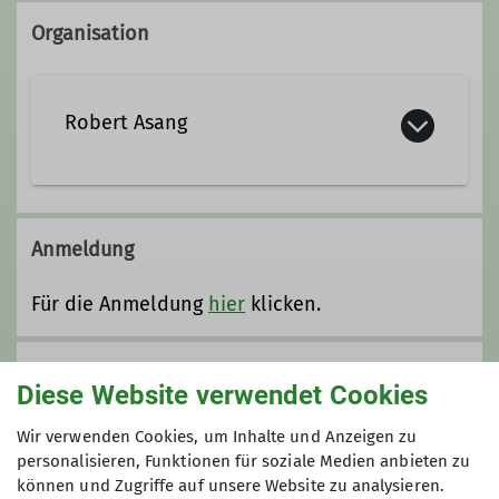
Organisation
Robert Asang
08024/4746099
0172/8169825
Anmeldung
robert.asang@dav-otterfing.de
Für die Anmeldung
hier
klicken.
Qualifikationen
Anmeldung bis
Diese Website verwendet Cookies
Trainer*in C Skibergsteigen
03.02.2024
Wir verwenden Cookies, um Inhalte und Anzeigen zu
personalisieren, Funktionen für soziale Medien anbieten zu
können und Zugriffe auf unsere Website zu analysieren.
Maximale Teilnehmeranzahl