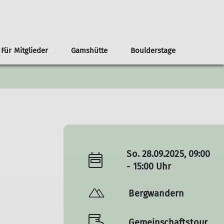
Für Mitglieder
Gamshütte
Boulderstage
nnen
renvorschläge ab der Haustür
Infos
Klima- und Naturschutz
Team Boulderstage
Erwachsene
n
ouren ab Otterfing/Holzkirchen
Sektionshefte
Berg & Tal
erungen ab Otterfing/Holzkirchen
Newsletter
Bikegruppe
envorschläge Alpenregion Tegernsee Schliersee
Unsere Partner*innen
Das Bergteam
ad Tölz
Nützliche Links
Freitagsgruppe
So. 28.09.2025, 09:00
Gipfelstürmer
- 15:00 Uhr
Bouldertreff
Bergwandern
Gemeinschaftstour