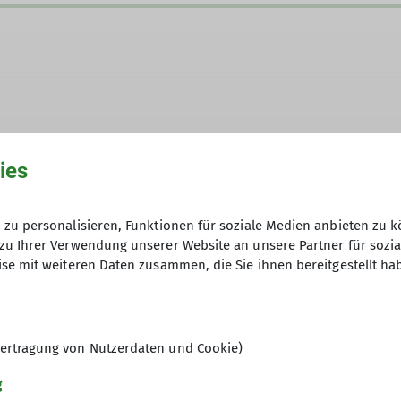
ies
uren mit eurer Familie?
eue Mitstreiter*innen. Dann meldet euch und seid mit 
thomas.huettl@dav-otterfing.de
zu personalisieren, Funktionen für soziale Medien anbieten zu k
zu Ihrer Verwendung unserer Website an unsere Partner für sozi
08024 6467854
se mit weiteren Daten zusammen, die Sie ihnen bereitgestellt ha
ertragung von Nutzerdaten und Cookie)
g