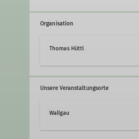
Organisation
Thomas Hüttl
08024/6467854
0157/73
Unsere Veranstaltungsorte
Qualifikationen
Wallgau
Familiengruppenleiter*in