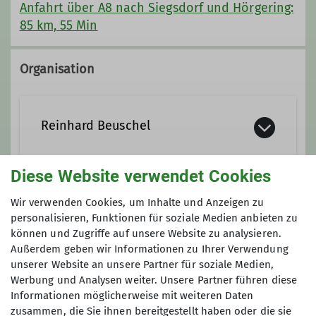
Anfahrt über A8 nach Siegsdorf und Hörgering:
85 km, 55 Min
Organisation
Reinhard Beuschel
Diese Website verwendet Cookies
08024/91838
0170/1102915
Wir verwenden Cookies, um Inhalte und Anzeigen zu
Anmeldung
reinhard.beuschel@dav-
personalisieren, Funktionen für soziale Medien anbieten zu
otterfing.de
können und Zugriffe auf unsere Website zu analysieren.
2 Wochen bis 2 Tage vor der Tour
Außerdem geben wir Informationen zu Ihrer Verwendung
reinhard.beuschel@dav-otterfing.de
unserer Website an unsere Partner für soziale Medien,
08024-91838
Werbung und Analysen weiter. Unsere Partner führen diese
Qualifikationen
Informationen möglicherweise mit weiteren Daten
zusammen, die Sie ihnen bereitgestellt haben oder die sie