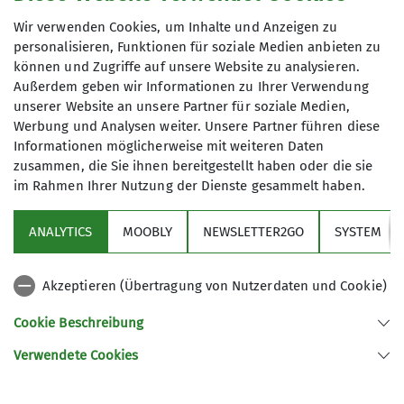
Unsere Veranstaltungsorte
s.stroessenreuther@dav-
Wir verwenden Cookies, um Inhalte und Anzeigen zu
otterfing.de
Kletterbetreuer*in Breitensport
personalisieren, Funktionen für soziale Medien anbieten zu
können und Zugriffe auf unsere Website zu analysieren.
Otterfinger Hof
Außerdem geben wir Informationen zu Ihrer Verwendung
Trainer*in C Alpinklettern
unserer Website an unsere Partner für soziale Medien,
Qualifikationen
Werbung und Analysen weiter. Unsere Partner führen diese
Nordring 39
Informationen möglicherweise mit weiteren Daten
Ämter
Fachübungsleiter*in Mountainbike
zusammen, die Sie ihnen bereitgestellt haben oder die sie
83624 Otterfing
im Rahmen Ihrer Nutzung der Dienste gesammelt haben.
Boulderstagewart
Beirat
Ämter
ANALYTICS
MOOBLY
NEWSLETTER2GO
SYSTEM
Links
2. Vorsitzende
Akzeptieren (Übertragung von Nutzerdaten und Cookie)
Unsere Sektion
Ausbildungsreferentin
Cookie Beschreibung
Verwendete Cookies
Tourenreferentin
Beirat
Sektion Otterfing des Deutschen Alpenvereins e.V.
Nordsiedlung 12