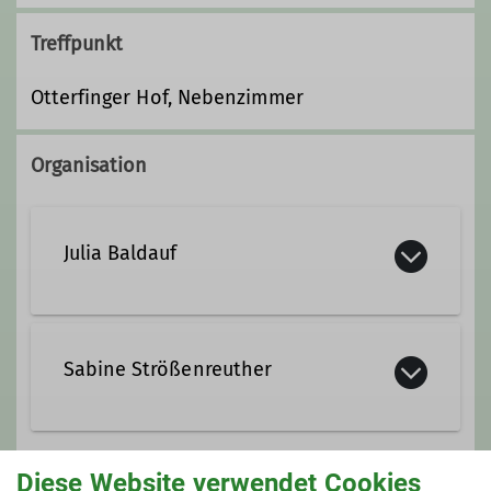
Treffpunkt
Otterfinger Hof, Nebenzimmer
Organisation
Julia Baldauf
0163/1378833
Sabine Strößenreuther
julia.baldauf@dav-otterfing.de
08024/8863
0157/59386462
Diese Website verwendet Cookies
Qualifikationen