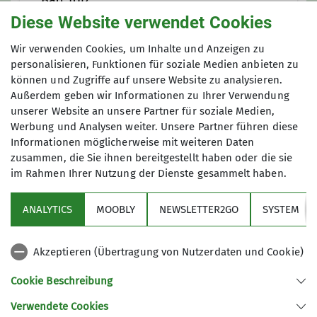
Bad Tölz
Diese Website verwendet Cookies
Trainer*in C Alpinklettern
Wir verwenden Cookies, um Inhalte und Anzeigen zu
Am Sportpark 5
personalisieren, Funktionen für soziale Medien anbieten zu
83646 Bad Tölz
DAV Kletter- und Boulderzentrum
können und Zugriffe auf unsere Website zu analysieren.
Bad Tölz
Außerdem geben wir Informationen zu Ihrer Verwendung
unserer Website an unsere Partner für soziale Medien,
Werbung und Analysen weiter. Unsere Partner führen diese
Am Sportpark 5
Informationen möglicherweise mit weiteren Daten
zusammen, die Sie ihnen bereitgestellt haben oder die sie
83646 Bad Tölz
im Rahmen Ihrer Nutzung der Dienste gesammelt haben.
ANALYTICS
MOOBLY
NEWSLETTER2GO
SYSTEM
Links
Akzeptieren (Übertragung von Nutzerdaten und Cookie)
Unsere Sektion
Cookie Beschreibung
Verwendete Cookies
Sektion Otterfing des Deutschen Alpenvereins e.V.