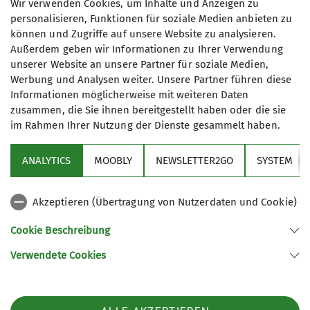
gerne bei uns!
Wir verwenden Cookies, um Inhalte und Anzeigen zu
Treffpunkt:
in der Boulderhalle
personalisieren, Funktionen für soziale Medien anbieten zu
Teilnahme ohne spezielle Anmeldung möglich.
Holzkirchen, 2. UG, Probst-Sigl-Straße
können und Zugriffe auf unsere Website zu analysieren.
Weitere Informationen bei
3-5, 83607 Holzkirchen
Karte
Außerdem geben wir Informationen zu Ihrer Verwendung
familienreferent@dav-otterfing.de
Zeitraum:
Freitags 17:00 - 18:30 Uhr
unserer Website an unsere Partner für soziale Medien,
08024 6467854
freier Beginn & offenes Ende - ihr
Werbung und Analysen weiter. Unsere Partner führen diese
Informationen möglicherweise mit weiteren Daten
könnt auch erst später kommen und
zusammen, die Sie ihnen bereitgestellt haben oder die sie
läger bleiben
(nicht in den
im Rahmen Ihrer Nutzung der Dienste gesammelt haben.
Schulferien!)
Zielgruppe:
Kinder & Familien (ab 3
ANALYTICS
MOOBLY
NEWSLETTER2GO
SYSTEM
Jahre)
Links
*******************************
Akzeptieren (Übertragung von Nutzerdaten und Cookie)
Unsere Sektion
gerne verweisen wir auch auf
Cookie Beschreibung
unser umfangreiches
Verwendete Cookies
Sektion Otterfing des Deutschen Alpenvereins e.V.
Boulderangebot
Nordsiedlung 12
in der sektionseigenen
83624 Otterfing