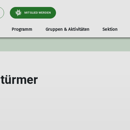
MITGLIED WERDEN
Programm
Gruppen & Aktivitäten
Sektion
tliche
Jugend
Infos & Anmeldung
Dokumente
Services
Stützpunkte
Familien
Unterstützer*i
Tou
Klettergruppe
Teilnahmevoraussetzung
Ausrüstungsverleih
Unsere Gamshütte
Familienbouldern in Holzkirche
Radt
e & Wege
Bouldergruppe
Ausrüstungsliste
Bibliothek
Unsere Otterfinger Boulderstage
Familienbouldern in Otterfing
Wand
stürmer
derstage
Schwierigkeitsbewertung
Mitgliedsdaten ändern
Otterfinger Schrebergarten
Tour
a- & Naturschutz
Digitaler Ausweis
DAV Kletter- u. Boulderzentrum Obb. Süd B
tlichkeitsarbeit
Mitfahrzentrale
ices
nnen
lieder