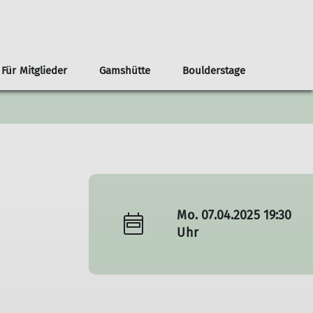
Für Mitglieder
Gamshütte
Boulderstage
nnen
renvorschläge ab der Haustür
Infos
Klima- und Naturschutz
Team Boulderstage
Erwachsene
n
ouren ab Otterfing/Holzkirchen
Sektionshefte
Berg & Tal
erungen ab Otterfing/Holzkirchen
Newsletter
Bikegruppe
envorschläge Alpenregion Tegernsee Schliersee
Unsere Partner*innen
Das Bergteam
ad Tölz
Nützliche Links
Freitagsgruppe
Mo. 07.04.2025 19:30
Gipfelstürmer
Uhr
Bouldertreff