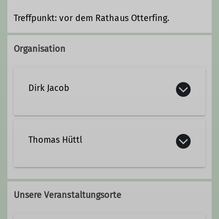
Treffpunkt: vor dem Rathaus Otterfing.
Organisation
Dirk Jacob
dirk.jacob@dav-otterfing.de
Thomas Hüttl
Ämter
08024/6467854
Klimaschutzkoordinator
Beirat
Unsere Veranstaltungsorte
0157/73313140