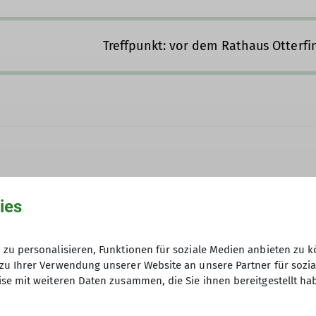
Treffpunkt: vor dem Rathaus Otterfi
ies
zu personalisieren, Funktionen für soziale Medien anbieten zu k
zu Ihrer Verwendung unserer Website an unsere Partner für sozi
se mit weiteren Daten zusammen, die Sie ihnen bereitgestellt ha
uren mit eurer Familie?
eue Mitstreiter*innen. Dann meldet euch und seid mit 