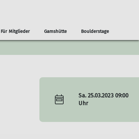
Für Mitglieder
Gamshütte
Boulderstage
nnen
renvorschläge ab der Haustür
Infos
Klima- und Naturschutz
Team Boulderstage
Erwachsene
n
ouren ab Otterfing/Holzkirchen
Sektionshefte
Berg & Tal
erungen ab Otterfing/Holzkirchen
Newsletter
Bikegruppe
envorschläge Alpenregion Tegernsee Schliersee
Unsere Partner*innen
Das Bergteam
ad Tölz
Nützliche Links
Freitagsgruppe
Sa. 25.03.2023 09:00
Gipfelstürmer
Uhr
Bouldertreff