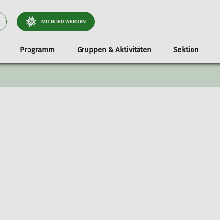
MITGLIED WERDEN
Programm
Gruppen & Aktivitäten
Sektion
tliche
Jugend
Infos & Anmeldung
Dokumente
Services
Stützpunkte
Familien
Unterstützer*i
Tou
Klettergruppe
Teilnahmevoraussetzung
Ausrüstungsverleih
Unsere Gamshütte
Familienbouldern in Holzkirche
Radt
e & Wege
Bouldergruppe
Ausrüstungsliste
Bibliothek
Unsere Otterfinger Boulderstage
Familienbouldern in Otterfing
Wand
derstage
Schwierigkeitsbewertung
Mitgliedsdaten ändern
Otterfinger Schrebergarten
Tour
a- & Naturschutz
Digitaler Ausweis
DAV Kletter- u. Boulderzentrum Obb. Süd B
tlichkeitsarbeit
Mitfahrzentrale
ices
nnen
lieder