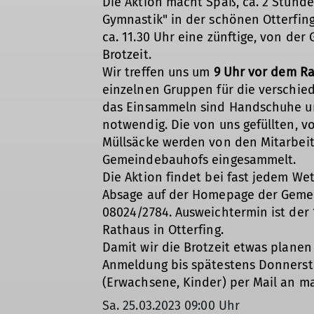
Die Aktion macht Spaß, ca. 2 Stun
Gymnastik" in der schönen Otterfi
ca. 11.30 Uhr eine zünftige, von de
Brotzeit.
Wir treffen uns um
9 Uhr vor dem Rat
einzelnen Gruppen für die verschie
das Einsammeln sind Handschuhe un
notwendig. Die von uns gefüllten, v
Müllsäcke werden von den Mitarbei
Gemeindebauhofs eingesammelt.
Die Aktion findet bei fast jedem Wet
Absage auf der Homepage der Gemei
08024/2784. Ausweichtermin ist der 1
Rathaus in Otterfing.
Damit wir die Brotzeit etwas planen
Anmeldung bis spätestens Donnersta
(Erwachsene, Kinder) per Mail an m
Sa. 25.03.2023 09:00 Uhr