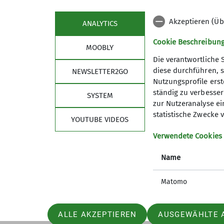
Akzeptieren (Üb
ANALYTICS
Cookie Beschreibun
MOOBLY
Die verantwortliche 
diese durchführen, s
NEWSLETTER2GO
Nutzungsprofile erste
Links
Unse
ständig zu verbessern
SYSTEM
zur Nutzeranalyse ei
Unsere Gamshütte
Unser P
statistische Zwecke v
YOUTUBE VIDEOS
Kletterzentrum Obb. Süd Bad Tölz
Unsere 
Deutscher Alpenverein
Mitglied
Verwendete Cookies
Bergwacht Bayern
Mitglied
Name
Newslet
Satzung
Matomo
ALLE AKZEPTIEREN
AUSGEWÄHLTE 