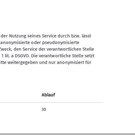
 der Nutzung seines Service durch bzw. lässt
n anonymisierte oder pseudonymisierte
Sektion Otterfing des
Zweck, den Service der verantwortlichen Stelle
Deutschen Alpenvereins e.V.
1 lit. a DSGVO. Die verantwortliche Stelle setzt
ritte weitergegeben und nur anonymisiert für
Nordsiedlung 12
83624 Otterfing
Telefon +4980247391
Ablauf
Kontakt
30