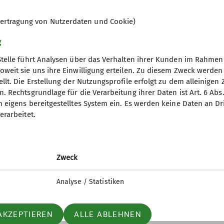
ertragung von Nutzerdaten und Cookie)
g
Stelle führt Analysen über das Verhalten ihrer Kunden im Rahmen
oweit sie uns ihre Einwilligung erteilen. Zu diesem Zweck werde
llt. Die Erstellung der Nutzungsprofile erfolgt zu dem alleinigen 
re Sektion
. Rechtsgrundlage für die Verarbeitung ihrer Daten ist Art. 6 Abs. 
n eigens bereitgestelltes System ein. Es werden keine Daten an D
rogramm
erarbeitet.
Gruppen
sdaten ändern
sbeiträge
Zweck
ter Anmeldung
Analyse / Statistiken
AKZEPTIEREN
ALLE ABLEHNEN