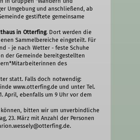
den in Gruppen "Wandern und
nger Umgebung und anschließend, ab
r Gemeinde gestiftete gemeinsame
haus in Otterfing
. Dort werden die
denen Sammelbereiche eingeteilt. Für
d - je nach Wetter - feste Schuhe
on der Gemeinde bereitgestellten
tern*Mitarbeiterinnen des
ter statt. Falls doch notwendig:
nde www.otterfing.de und unter Tel.
. April, ebenfalls um 9 Uhr vor dem
 können, bitten wir um unverbindliche
g, 23. März mit Anzahl der Personen
arion.wessely@otterfing.de.