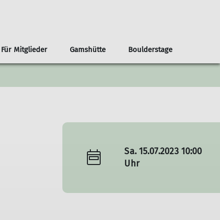
Für Mitglieder
Gamshütte
Boulderstage
nnen
renvorschläge ab der Haustür
Infos
Klima- und Naturschutz
Team Boulderstage
Erwachsene
n
ouren ab Otterfing/Holzkirchen
Sektionshefte
Berg & Tal
erungen ab Otterfing/Holzkirchen
Newsletter
Bikegruppe
envorschläge Alpenregion Tegernsee Schliersee
Unsere Partner*innen
Das Bergteam
ad Tölz
Nützliche Links
Freitagsgruppe
Sa. 15.07.2023 10:00
Gipfelstürmer
Uhr
Bouldertreff