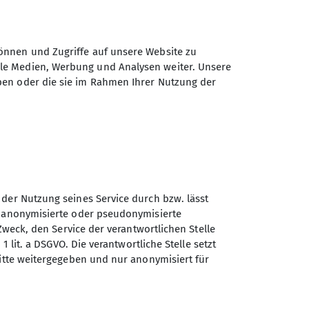
önnen und Zugriffe auf unsere Website zu
ale Medien, Werbung und Analysen weiter. Unsere
ben oder die sie im Rahmen Ihrer Nutzung der
 der Nutzung seines Service durch bzw. lässt
n anonymisierte oder pseudonymisierte
Sektion Otterfing des
Zweck, den Service der verantwortlichen Stelle
Deutschen Alpenvereins e.V.
1 lit. a DSGVO. Die verantwortliche Stelle setzt
ritte weitergegeben und nur anonymisiert für
Nordsiedlung 12
83624 Otterfing
Telefon +4980247391