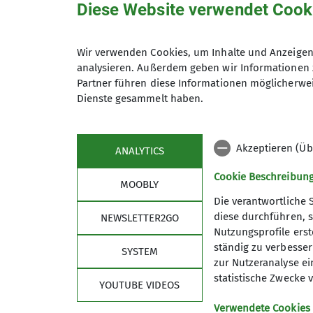
Diese Website verwendet Cook
Termindetails
Wir verwenden Cookies, um Inhalte und Anzeigen 
analysieren. Außerdem geben wir Informationen 
Zielort
Partner führen diese Informationen möglicherwei
Dienste gesammelt haben.
Akzeptieren (Üb
ANALYTICS
Cookie Beschreibun
MOOBLY
Die verantwortliche 
diese durchführen, s
NEWSLETTER2GO
Nutzungsprofile erste
Links
Unse
ständig zu verbessern
SYSTEM
zur Nutzeranalyse ei
Unsere Gamshütte
Unser P
statistische Zwecke v
YOUTUBE VIDEOS
Kletterzentrum Obb. Süd Bad Tölz
Unsere 
Deutscher Alpenverein
Mitglied
Verwendete Cookies