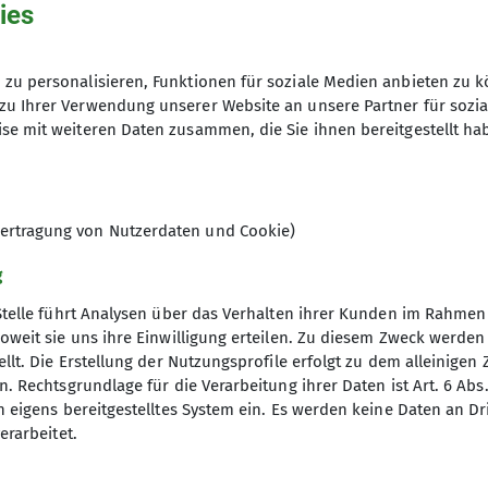
ies
Sa. 15.07.2023 10:00 Uhr
zu personalisieren, Funktionen für soziale Medien anbieten zu k
zu Ihrer Verwendung unserer Website an unsere Partner für sozi
Grundschule Otterfing
se mit weiteren Daten zusammen, die Sie ihnen bereitgestellt ha
ertragung von Nutzerdaten und Cookie)
g
Stelle führt Analysen über das Verhalten ihrer Kunden im Rahmen
oweit sie uns ihre Einwilligung erteilen. Zu diesem Zweck werde
llt. Die Erstellung der Nutzungsprofile erfolgt zu dem alleinigen 
re Sektion
. Rechtsgrundlage für die Verarbeitung ihrer Daten ist Art. 6 Abs. 
n eigens bereitgestelltes System ein. Es werden keine Daten an D
rogramm
erarbeitet.
Gruppen
sdaten ändern