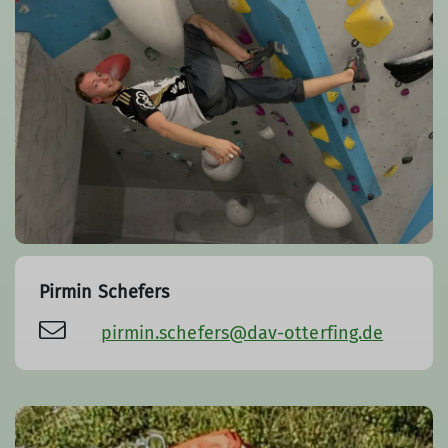
Pirmin Schefers
pirmin.schefers@dav-otterfing.de