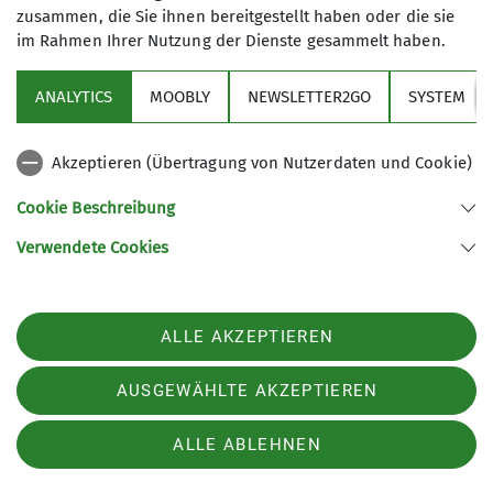
großartig zu sehen, wie viel Freude die Kinder am
zusammen, die Sie ihnen bereitgestellt haben oder die sie
Klettern hatten und wie begeistert sie von den
im Rahmen Ihrer Nutzung der Dienste gesammelt haben.
Spielen waren.
ANALYTICS
MOOBLY
NEWSLETTER2GO
SYSTEM
Ein besonderer Dank gilt den Organisatoren des
Akzeptieren (Übertragung von Nutzerdaten und Cookie)
ZAMMA Festivals und der Bergzeit, die uns durch
die Finanzierung des Boulderblocks unterstützt
Cookie Beschreibung
haben. Ohne die tatkräftige Hilfe unserer
Verwendete Cookies
Helfer*innen aus der Sektion wäre es nicht
möglich gewesen, dieses Event auf die Beine zu
stellen und zu betreuen. Vielen Dank dafür!
ALLE AKZEPTIEREN
AUSGEWÄHLTE AKZEPTIEREN
ALLE ABLEHNEN