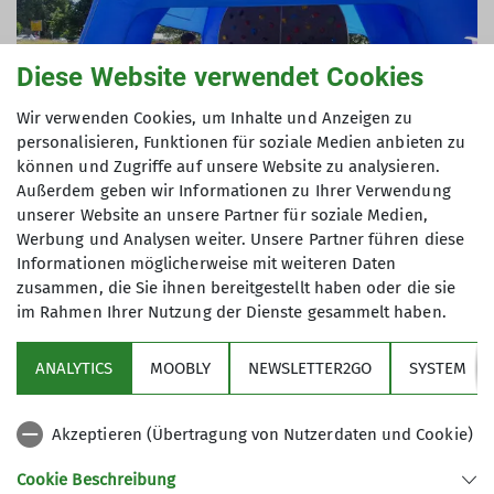
Diese Website verwendet Cookies
Wir verwenden Cookies, um Inhalte und Anzeigen zu
personalisieren, Funktionen für soziale Medien anbieten zu
können und Zugriffe auf unsere Website zu analysieren.
Außerdem geben wir Informationen zu Ihrer Verwendung
unserer Website an unsere Partner für soziale Medien,
Werbung und Analysen weiter. Unsere Partner führen diese
Informationen möglicherweise mit weiteren Daten
zusammen, die Sie ihnen bereitgestellt haben oder die sie
im Rahmen Ihrer Nutzung der Dienste gesammelt haben.
Die Sektion Otterfing nahm heuer mit einem
Stand an der Ehrenamtbörse teil. Robert Blümke
ANALYTICS
MOOBLY
NEWSLETTER2GO
SYSTEM
und Sabine Strößenreuther standen den
Interessierten Rede und Antwort. Es fanden
einige anregende Gespräche statt und Robert und
Akzeptieren (Übertragung von Nutzerdaten und Cookie)
Sabine konnten die offenen Ehrenämter wie
Cookie Beschreibung
Datenschutzbeauftragter*e