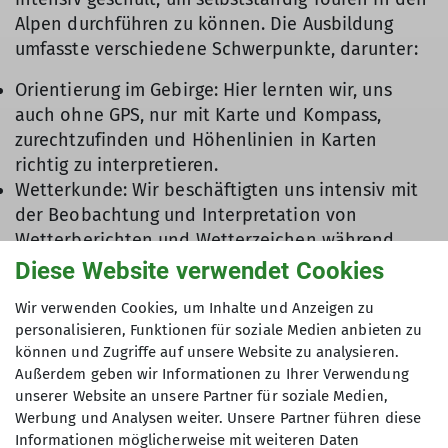
Alpen durchführen zu können. Die Ausbildung
umfasste verschiedene Schwerpunkte, darunter:
Orientierung im Gebirge: Hier lernten wir, uns
auch ohne GPS, nur mit Karte und Kompass,
zurechtzufinden und Höhenlinien in Karten
richtig zu interpretieren.
Wetterkunde: Wir beschäftigten uns intensiv mit
der Beobachtung und Interpretation von
Wetterberichten und Wetterzeichen während
einer Tour. Besonders anschaulich war die
Diese Website verwendet Cookies
Beobachtung der sich anbahnenden Kaltfront
Wir verwenden Cookies, um Inhalte und Anzeigen zu
durch Zirrenwolken, die wir aufgrund des
personalisieren, Funktionen für soziale Medien anbieten zu
schlechten Wetters bequem aus dem
können und Zugriffe auf unsere Website zu analysieren.
Hüttenfenster verfolgen konnten.
Außerdem geben wir Informationen zu Ihrer Verwendung
Klettertechniken: Am ersten trockenen Tag
unserer Website an unsere Partner für soziale Medien,
nutzten wir das gute Wetter, um unser Können im
Werbung und Analysen weiter. Unsere Partner führen diese
Vorstieg von Mehrseillängen im fünften Grad
Informationen möglicherweise mit weiteren Daten