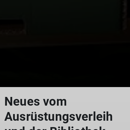
© Marion Blümke
© Robert Blümke
Neues vom
Ausrüstungsverleih