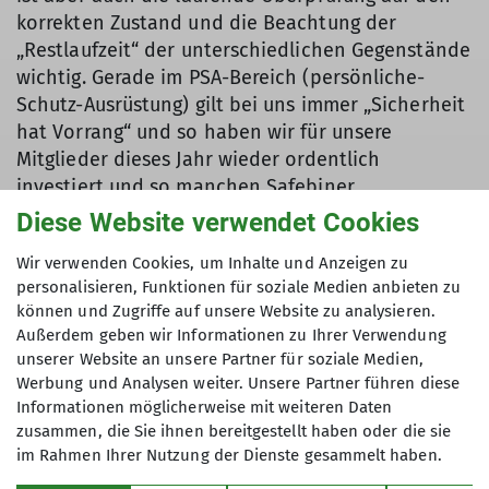
korrekten Zustand und die Beachtung der
„Restlaufzeit“ der unterschiedlichen Gegenstände
wichtig. Gerade im PSA-Bereich (persönliche-
Schutz-Ausrüstung) gilt bei uns immer „Sicherheit
hat Vorrang“ und so haben wir für unsere
Mitglieder dieses Jahr wieder ordentlich
investiert und so manchen Safebiner,
Schraubkarabiner und so manche Bandschlinge
Diese Website verwendet Cookies
oder Rebschnur im Sommer rechtzeitig erneuert.
Wir verwenden Cookies, um Inhalte und Anzeigen zu
Im Frühjahr haben wir zudem unseren
personalisieren, Funktionen für soziale Medien anbieten zu
Schneeschuhbestand durch die äußerst rege
können und Zugriffe auf unsere Website zu analysieren.
Nachfrage optimiert – der nächste Winter kann
Außerdem geben wir Informationen zu Ihrer Verwendung
kommen 😊. Grüße Marion
unserer Website an unsere Partner für soziale Medien,
(ausruestungsverleih@dav-otterfing.de)
Werbung und Analysen weiter. Unsere Partner führen diese
Informationen möglicherweise mit weiteren Daten
Hier geht es zum
Ausrüstungsverleih
zusammen, die Sie ihnen bereitgestellt haben oder die sie
im Rahmen Ihrer Nutzung der Dienste gesammelt haben.