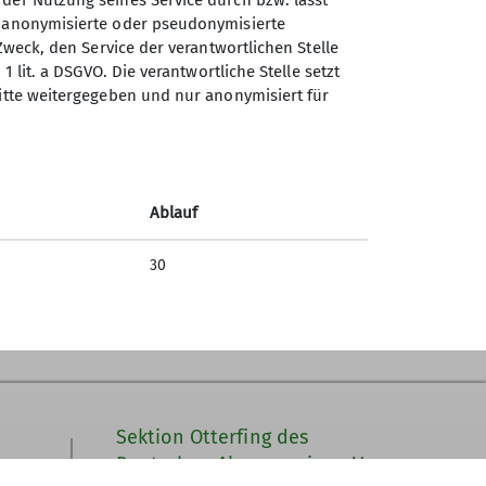
 der Nutzung seines Service durch bzw. lässt
n anonymisierte oder pseudonymisierte
Zweck, den Service der verantwortlichen Stelle
1 lit. a DSGVO. Die verantwortliche Stelle setzt
-Serie als Teil der persönlichen Lawinen-
ritte weitergegeben und nur anonymisiert für
sem Ausschluss sind LVS-Geräte der Pieps
steller geprüft wurde. Hierfür muss das
Ablauf
uf der
Homepage des Herstellers Pieps
.
30
is geben.
Sektion Otterfing des
Deutschen Alpenvereins e.V.