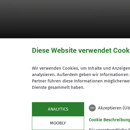
Diese Website verwendet Cook
Rückrufaktion der
Wir verwenden Cookies, um Inhalte und Anzeigen 
analysieren. Außerdem geben wir Informationen 
Partner führen diese Informationen möglicherwei
Dienste gesammelt haben.
05.12.2022
DAV News
Akzeptieren (Üb
ANALYTICS
Auf Grund eines Defekts bei LVS-Geräten d
Cookie Beschreibun
MOOBLY
Empfehlung des @deutscheralpenverein.