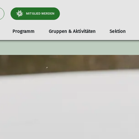
MITGLIED WERDEN
Programm
Gruppen & Aktivitäten
Sektion
tliche
Jugend
Infos & Anmeldung
Dokumente
Services
Stützpunkte
Familien
Unterstützer*i
Tou
Klettergruppe
Teilnahmevoraussetzung
Ausrüstungsverleih
Unsere Gamshütte
Familienbouldern in Holzkirche
Radt
e & Wege
Bouldergruppe
Ausrüstungsliste
Bibliothek
Unsere Otterfinger Boulderstage
Familienbouldern in Otterfing
Wand
derstage
Schwierigkeitsbewertung
Mitgliedsdaten ändern
Otterfinger Schrebergarten
Tour
a- & Naturschutz
Digitaler Ausweis
DAV Kletter- u. Boulderzentrum Obb. Süd B
tlichkeitsarbeit
Mitfahrzentrale
ices
nnen
lieder