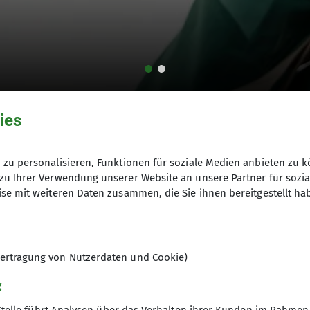
ies
 LVS-Geräte der Pieps M
zu personalisieren, Funktionen für soziale Medien anbieten zu k
zu Ihrer Verwendung unserer Website an unsere Partner für sozi
se mit weiteren Daten zusammen, die Sie ihnen bereitgestellt ha
ertragung von Nutzerdaten und Cookie)
er Pieps Micro-Serie (BT Button, BT Race, BT Sensor) 
g