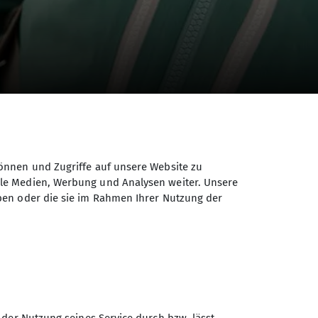
icro-Serie
önnen und Zugriffe auf unsere Website zu
ale Medien, Werbung und Analysen weiter. Unsere
ben oder die sie im Rahmen Ihrer Nutzung der
der Firma Pieps GmbH folgen wir der