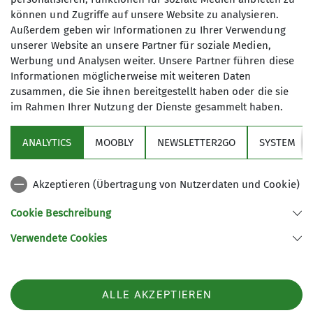
schlichtweg atemberaubend. Um uns herum
können und Zugriffe auf unsere Website zu analysieren.
erstreckte sich ein weites, unberührtes
Außerdem geben wir Informationen zu Ihrer Verwendung
Winterwunderland – der Himmel strahlte in
unserer Website an unsere Partner für soziale Medien,
klarstem Blau, und die schneebedeckten Gipfel
Werbung und Analysen weiter. Unsere Partner führen diese
der Umgebung funkelten in der Sonne.
Informationen möglicherweise mit weiteren Daten
zusammen, die Sie ihnen bereitgestellt haben oder die sie
im Rahmen Ihrer Nutzung der Dienste gesammelt haben.
ANALYTICS
MOOBLY
NEWSLETTER2GO
SYSTEM
Akzeptieren (Übertragung von Nutzerdaten und Cookie)
Cookie Beschreibung
Verwendete Cookies
ALLE AKZEPTIEREN