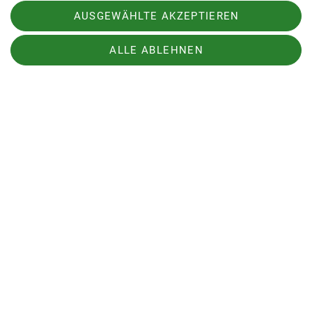
AUSGEWÄHLTE AKZEPTIEREN
ALLE ABLEHNEN
Die Abfahrt, die uns über die weiten Hänge
hinunter zur Lämpereralm führte, war ein echtes
Highlight. Das Gelände war unverspurt und bot
die perfekte Gelegenheit, den Pulverschnee zu