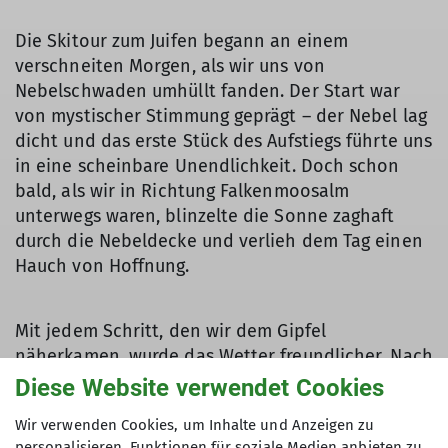
Die Skitour zum Juifen begann an einem
verschneiten Morgen, als wir uns von
Nebelschwaden umhüllt fanden. Der Start war
von mystischer Stimmung geprägt – der Nebel lag
dicht und das erste Stück des Aufstiegs führte uns
in eine scheinbare Unendlichkeit. Doch schon
bald, als wir in Richtung Falkenmoosalm
unterwegs waren, blinzelte die Sonne zaghaft
durch die Nebeldecke und verlieh dem Tag einen
Hauch von Hoffnung.
Mit jedem Schritt, den wir dem Gipfel
näherkamen, wurde das Wetter freundlicher. Nach
etwa 4 Stunden des anstrengenden Aufstiegs
Diese Website verwendet Cookies
erreichten wir endlich den Gipfel des Juifen (1988
Wir verwenden Cookies, um Inhalte und Anzeigen zu
m). Das Panorama, das sich uns dort bot, war
personalisieren, Funktionen für soziale Medien anbieten zu