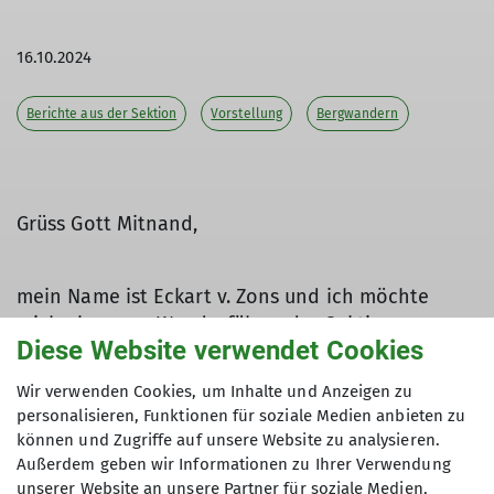
16.10.2024
Berichte aus der Sektion
Vorstellung
Bergwandern
Grüss Gott Mitnand,
mein Name ist Eckart v. Zons und ich möchte
mich als neuer Wanderführer der Sektion
Diese Website verwendet Cookies
Otterfing kurz vorstellen:
I geh nun schon seit über 30 Jahre in die Berg. S‘
Wir verwenden Cookies, um Inhalte und Anzeigen zu
Berggeh ist aber inzwischen mehr als nur ein
personalisieren, Funktionen für soziale Medien anbieten zu
Hobby, eher schon eine Passion. Mei Frau sagt:
können und Zugriffe auf unsere Website zu analysieren.
„Du sammelst Berggipfi, wia andere Leut
Außerdem geben wir Informationen zu Ihrer Verwendung
Briefmarken.“ Und da ist scho aa was dran.
unserer Website an unsere Partner für soziale Medien,