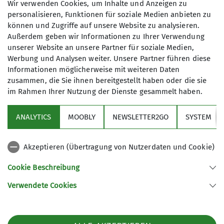
Wir verwenden Cookies, um Inhalte und Anzeigen zu
zugängliche Hütte besitzen erhoben wird, nicht in
personalisieren, Funktionen für soziale Medien anbieten zu
den DAV-Gesamttopf eingezahlt wird, sondern
können und Zugriffe auf unsere Website zu analysieren.
direkt der Sektion Otterfing zugeführt wird. Diese
Außerdem geben wir Informationen zu Ihrer Verwendung
jährlichen Abgaben werden auf einem separatem
unserer Website an unsere Partner für soziale Medien,
Hüttenkonto für künftige Investitionen und
Werbung und Analysen weiter. Unsere Partner führen diese
Informationen möglicherweise mit weiteren Daten
Reparaturarbeiten an der Gamshütte angespart.
zusammen, die Sie ihnen bereitgestellt haben oder die sie
Seit diesem Jahr hat nun auch die Sektion
im Rahmen Ihrer Nutzung der Dienste gesammelt haben.
Leitzachtal eine weitere Patenschaft
übernommen. Unser herzlicher Dank gilt unseren
ANALYTICS
MOOBLY
NEWSLETTER2GO
SYSTEM
beiden Paten. Es würde uns auch sehr freuen,
wenn ihr Corina, unsere Hüttenwirtin, des Öfteren
besuchen würdet. Ihr seid gern willkommene
Akzeptieren (Übertragung von Nutzerdaten und Cookie)
Gäste.
Cookie Beschreibung
Am 07.07.2024 wird zu diesem Anlass auf der
Verwendete Cookies
Gamshütte das Hüttenpatenschaftsschild
aufgehängt und natürlich entsprechend gefeiert.
Die Miesbacher, Leitzachtaler und Otterfinger