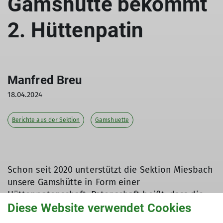
Gamshütte bekommt
2. Hüttenpatin
Manfred Breu
18.04.2024
Berichte aus der Sektion
Gamshuette
Schon seit 2020 unterstützt die Sektion Miesbach
unsere Gamshütte in Form einer
Hüttenpatenschaft. Patenschaft heißt, dass die
Diese Website verwendet Cookies
jährliche Hüttenumlage, die pro Sektionsmitglied
von den Sektionen die keine öffentlich