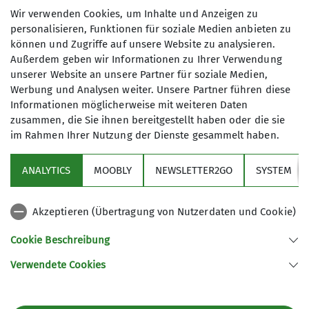
von unachtsam Weggeworfenem zu befreien. Ab
Wir verwenden Cookies, um Inhalte und Anzeigen zu
09.00 Uhr wurde der ganze Ort von über 10
personalisieren, Funktionen für soziale Medien anbieten zu
Gruppen mit Mülltüten und Handschuhen
können und Zugriffe auf unsere Website zu analysieren.
bewaffnet nach Unrat abgesucht und die
Außerdem geben wir Informationen zu Ihrer Verwendung
Müllsäcke wurden damit gefüllt.
unserer Website an unsere Partner für soziale Medien,
Werbung und Analysen weiter. Unsere Partner führen diese
Neben zahlreichen Sektionsmitgliedern, die sich
Informationen möglicherweise mit weiteren Daten
beim Müllsammeln beteiligt haben, haben sich
zusammen, die Sie ihnen bereitgestellt haben oder die sie
Dirk, unser Klimaschutzkoordinator, und Thomas,
im Rahmen Ihrer Nutzung der Dienste gesammelt haben.
unser 1. Vorstand, um die stärkende Brotzeit nach
getaner Arbeit im Otterfinger Hof gekümmert. Die
ANALYTICS
MOOBLY
NEWSLETTER2GO
SYSTEM
Brotzeit wurde uns von der Gemeinde als Dank für
die geleistete Arbeit gespendet.
Akzeptieren (Übertragung von Nutzerdaten und Cookie)
Schön, dass die Unterstützung so groß war und
Cookie Beschreibung
nun der Ort für die nächsten 12 Monate wieder in
Verwendete Cookies
bestem Glanze erstrahlen kann.
Auch im nächsten Jahr planen wir, wieder