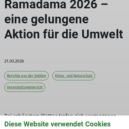
Ramadama 2026 –
eine gelungene
Aktion für die Umwelt
21.03.2026
Berichte aus der Sektion
Klima- und Naturschutz
Veranstaltungsbericht
Bei schönstem Wetter trafen sich vergangenen
Samstag über 60 Otterfinger, um die Landschaft
Diese Website verwendet Cookies