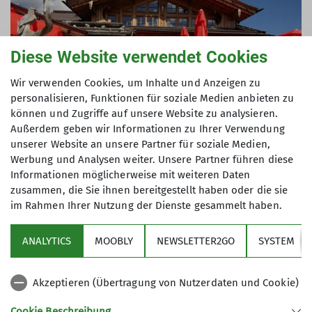
Diese Website verwendet Cookies
Wir verwenden Cookies, um Inhalte und Anzeigen zu
personalisieren, Funktionen für soziale Medien anbieten zu
können und Zugriffe auf unsere Website zu analysieren.
Außerdem geben wir Informationen zu Ihrer Verwendung
unserer Website an unsere Partner für soziale Medien,
Werbung und Analysen weiter. Unsere Partner führen diese
Informationen möglicherweise mit weiteren Daten
zusammen, die Sie ihnen bereitgestellt haben oder die sie
im Rahmen Ihrer Nutzung der Dienste gesammelt haben.
Hans und Annemarie Schaal haben nun leider
beschlossen, ihre aktive Tourenleitertätigkeit
ANALYTICS
MOOBLY
NEWSLETTER2GO
SYSTEM
Ende 2023 zu beenden. Natürlich wäre es ihr und
unser Wunsch, dass sich jemand aus der Sektion
Akzeptieren (Übertragung von Nutzerdaten und Cookie)
bereit erklärt, die Wanderfahrten künftig als
Tourenleiter zu organisieren und zu begleiten.
Cookie Beschreibung