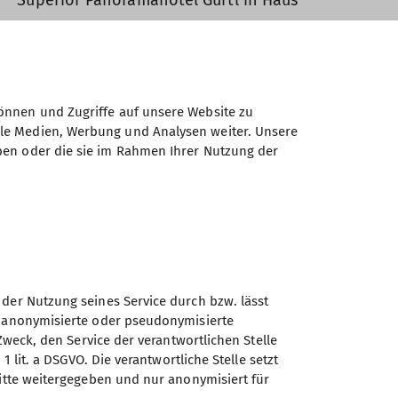
*** Superior Panoramahotel Gürtl in Haus
 Schlicke
2060 m bzw. zum Schartschrofen
önnen und Zugriffe auf unsere Website zu
rndl
1747 m, zum roten Marmorsee und zum
ale Medien, Werbung und Analysen weiter. Unsere
ben oder die sie im Rahmen Ihrer Nutzung der
rung von der
Ehrenbachhöhe 1802 m zum
erfahrten, an die wir uns stets ebenso
nssektion jemand bereit erklärt, künftig
 der Nutzung seines Service durch bzw. lässt
hende Anrufe würden wir uns freuen und
n anonymisierte oder pseudonymisierte
Zweck, den Service der verantwortlichen Stelle
1 lit. a DSGVO. Die verantwortliche Stelle setzt
ritte weitergegeben und nur anonymisiert für