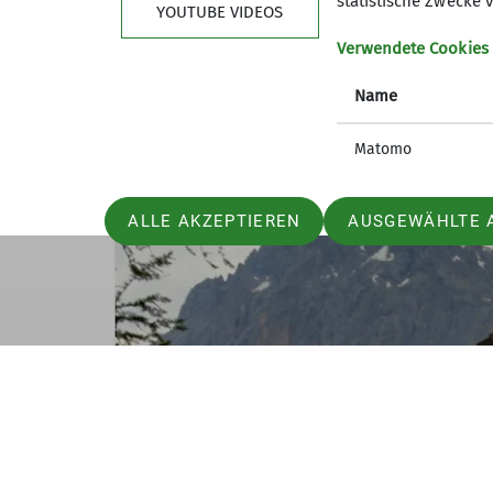
statistische Zwecke v
YOUTUBE VIDEOS
Telefon 08024/7065
Verwendete Cookies
E-Mail: hans.schaal@freenet.de
Name
Matomo
ALLE AKZEPTIEREN
AUSGEWÄHLTE 