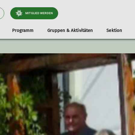
MITGLIED WERDEN
Programm
Gruppen & Aktivitäten
Sektion
tliche
Jugend
Infos & Anmeldung
Dokumente
Services
Stützpunkte
Familien
Unterstützer*i
Tou
Klettergruppe
Teilnahmevoraussetzung
Ausrüstungsverleih
Unsere Gamshütte
Familienbouldern in Holzkirche
Radt
e & Wege
Bouldergruppe
Ausrüstungsliste
Bibliothek
Unsere Otterfinger Boulderstage
Familienbouldern in Otterfing
Wand
derstage
Schwierigkeitsbewertung
Mitgliedsdaten ändern
Otterfinger Schrebergarten
Tour
a- & Naturschutz
Digitaler Ausweis
DAV Kletter- u. Boulderzentrum Obb. Süd B
tlichkeitsarbeit
Mitfahrzentrale
ices
nnen
lieder