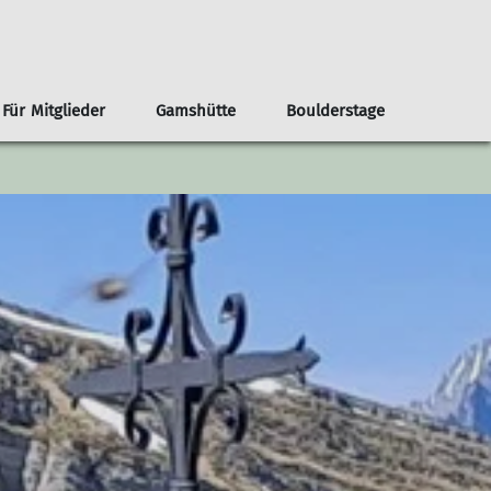
Für Mitglieder
Gamshütte
Boulderstage
nnen
renvorschläge ab der Haustür
Infos
Klima- und Naturschutz
Team Boulderstage
Erwachsene
n
ouren ab Otterfing/Holzkirchen
Sektionshefte
Berg & Tal
erungen ab Otterfing/Holzkirchen
Newsletter
Bikegruppe
envorschläge Alpenregion Tegernsee Schliersee
Unsere Partner*innen
Das Bergteam
ad Tölz
Nützliche Links
Freitagsgruppe
Gipfelstürmer
Bouldertreff