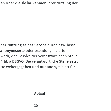
ben oder die sie im Rahmen Ihrer Nutzung der
 der Nutzung seines Service durch bzw. lässt
kommen nur noch plattige Passagen und
n anonymisierte oder pseudonymisierte
afreuter, 2102 m.
Zweck, den Service der verantwortlichen Stelle
1 lit. a DSGVO. Die verantwortliche Stelle setzt
ritte weitergegeben und nur anonymisiert für
Ablauf
30