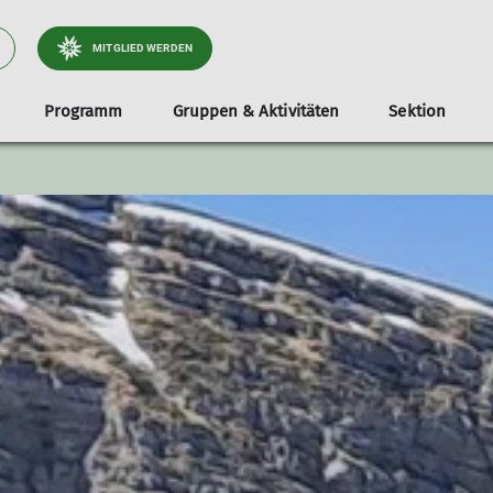
MITGLIED WERDEN
Programm
Gruppen & Aktivitäten
Sektion
tliche
Jugend
Infos & Anmeldung
Dokumente
Services
Stützpunkte
Familien
Unterstützer*i
Tou
Klettergruppe
Teilnahmevoraussetzung
Ausrüstungsverleih
Unsere Gamshütte
Familienbouldern in Holzkirche
Radt
e & Wege
Bouldergruppe
Ausrüstungsliste
Bibliothek
Unsere Otterfinger Boulderstage
Familienbouldern in Otterfing
Wand
derstage
Schwierigkeitsbewertung
Mitgliedsdaten ändern
Otterfinger Schrebergarten
Tour
a- & Naturschutz
Digitaler Ausweis
DAV Kletter- u. Boulderzentrum Obb. Süd B
tlichkeitsarbeit
Mitfahrzentrale
ices
nnen
lieder