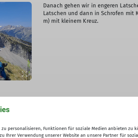
Danach gehen wir in engeren Latsch
© Helmut Fritz
© Helmut Fritz
© Helmut Fritz
Latschen und dann in Schrofen mit Kr
m) mit kleinem Kreuz.
ie Überschreitung über den
ies
s brüchige Felsen (II) in die erste
 vielen Enzianen und Primeln
zu personalisieren, Funktionen für soziale Medien anbieten zu k
zu Ihrer Verwendung unserer Website an unsere Partner für sozi