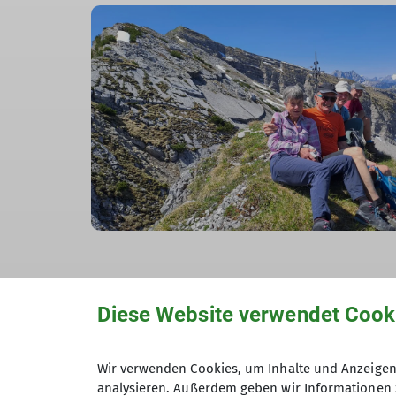
Nach einer Stärkung machen wir uns an d
Diese Website verwendet Cook
trockenen Grat. Nach dem Abstieg über etwa
Scharte folgen schmale Passagen über mit
bewachsene Felsen.
Wir verwenden Cookies, um Inhalte und Anzeigen 
analysieren. Außerdem geben wir Informationen 