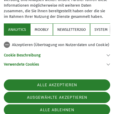
Informationen möglicherweise mit weiteren Daten
zusammen, die Sie ihnen bereitgestellt haben oder die sie
im Rahmen Ihrer Nutzung der Dienste gesammelt haben.
ANALYTICS
MOOBLY
NEWSLETTER2GO
SYSTEM
Trainer*in C Sportklettern Breitensport
Akzeptieren (Übertragung von Nutzerdaten und Cookie)
Klaus Plaschka
Cookie Beschreibung
08024/4662264
Verwendete Cookies
0179/3927006
klaus.plaschka@dav-otterfing.de
ALLE AKZEPTIEREN
AUSGEWÄHLTE AKZEPTIEREN
ALLE ABLEHNEN