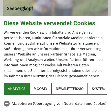
Seebergkopf
02.08.2023
Diese Website verwendet Cookies
Michael Sanftl war mit seinen Teilnehmerinnen wieder
Andere Themen
einmal mit öffentlichen Verkehrsmitteln zur Wanderung
Wir verwenden Cookies, um Inhalte und Anzeigen zu
unterwegs.
personalisieren, Funktionen für soziale Medien anbieten zu
Berg & Bier
Bergsteigen
Bergwandern
Bikegruppe
können und Zugriffe auf unsere Website zu analysieren.
mehr erfahren
Außerdem geben wir Informationen zu Ihrer Verwendung
Das Bergteam
Gipfelstürmer
Hochtour
unserer Website an unsere Partner für soziale Medien,
Werbung und Analysen weiter. Unsere Partner führen diese
Mountain- und Gravelbike Tour
Mountainbiken
Informationen möglicherweise mit weiteren Daten
zusammen, die Sie ihnen bereitgestellt haben oder die sie
Tourenbericht
im Rahmen Ihrer Nutzung der Dienste gesammelt haben.
ANALYTICS
MOOBLY
NEWSLETTER2GO
SYSTEM
Links
Akzeptieren (Übertragung von Nutzerdaten und Cookie)
Unsere Sektion