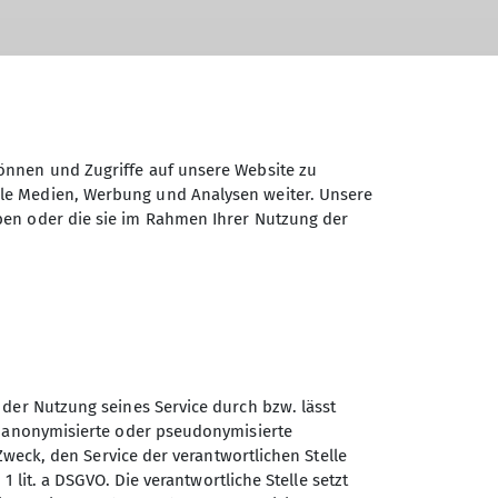
önnen und Zugriffe auf unsere Website zu
ale Medien, Werbung und Analysen weiter. Unsere
ben oder die sie im Rahmen Ihrer Nutzung der
pe
Bouldern
Boulderstage
DAV News
Kursbericht
Mountain- und Gravelbike Tour
Öffentlichkeitsarbeit
 der Nutzung seines Service durch bzw. lässt
n anonymisierte oder pseudonymisierte
Sektion Otterfing des
Zweck, den Service der verantwortlichen Stelle
Deutschen Alpenvereins e.V.
1 lit. a DSGVO. Die verantwortliche Stelle setzt