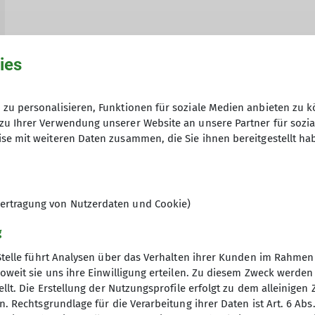
ies
zu personalisieren, Funktionen für soziale Medien anbieten zu k
zu Ihrer Verwendung unserer Website an unsere Partner für sozi
se mit weiteren Daten zusammen, die Sie ihnen bereitgestellt ha
Bergwandern
Berichte aus der Sektion
Bike & Hike Tour
Bikegrup
hwarz
Freeride
Gipfelstürmer
Hochtour
Jugend
Klettern
enbericht
Verabschiedung
Veranstaltungsbericht
Vorstellung
ertragung von Nutzerdaten und Cookie)
g
Stelle führt Analysen über das Verhalten ihrer Kunden im Rahmen
oweit sie uns ihre Einwilligung erteilen. Zu diesem Zweck werde
llt. Die Erstellung der Nutzungsprofile erfolgt zu dem alleinigen 
re Sektion
. Rechtsgrundlage für die Verarbeitung ihrer Daten ist Art. 6 Abs. 