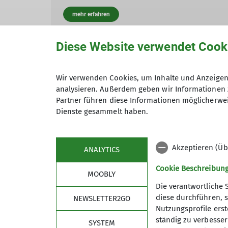
mehr erfahren
Diese Website verwendet Cook
Andere Themen
Wir verwenden Cookies, um Inhalte und Anzeigen 
analysieren. Außerdem geben wir Informationen 
Partner führen diese Informationen möglicherwei
Artikel
Berg & Bier
Berg & Tal
Bergsteigen
Dienste gesammelt haben.
Das Bergteam
Familie
Familie Hüttl
Familie Sc
Mountainbiken
Skibergsteigen
Skilanglauf
Tour
Akzeptieren (Üb
ANALYTICS
Cookie Beschreibun
MOOBLY
Die verantwortliche 
diese durchführen, s
NEWSLETTER2GO
Nutzungsprofile erste
Links
Unse
ständig zu verbessern
SYSTEM