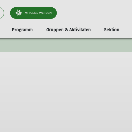
MITGLIED WERDEN
Programm
Gruppen & Aktivitäten
Sektion
tliche
Jugend
Infos & Anmeldung
Dokumente
Services
Stützpunkte
Familien
Unterstützer*i
Tou
Klettergruppe
Teilnahmevoraussetzung
Ausrüstungsverleih
Unsere Gamshütte
Familienbouldern in Holzkirche
Radt
e & Wege
Bouldergruppe
Ausrüstungsliste
Bibliothek
Unsere Otterfinger Boulderstage
Familienbouldern in Otterfing
Wand
derstage
Schwierigkeitsbewertung
Mitgliedsdaten ändern
Otterfinger Schrebergarten
Tour
a- & Naturschutz
Digitaler Ausweis
DAV Kletter- u. Boulderzentrum Obb. Süd B
tlichkeitsarbeit
Mitfahrzentrale
ices
nnen
lieder